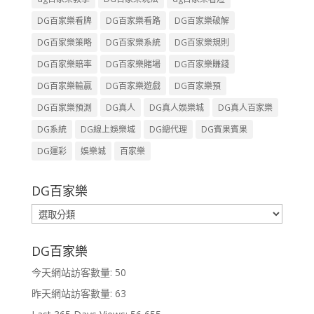
DG百家樂看牌
DG百家樂看路
DG百家樂破解
DG百家樂策略
DG百家樂系統
DG百家樂規則
DG百家樂賠率
DG百家樂賭場
DG百家樂賺錢
DG百家樂輸贏
DG百家樂遊戲
DG百家樂預
DG百家樂預測
DG真人
DG真人娛樂城
DG真人百家樂
DG系統
DG線上娛樂城
DG總代理
DG賓果賓果
DG運彩
娛樂城
百家樂
DG百家樂
DG
百
家
DG百家樂
樂
今天網站訪客數量:
50
昨天網站訪客數量:
63