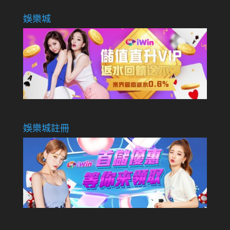
娛樂城
娛樂城註冊