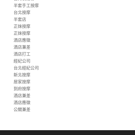
半套手工按摩
台北按摩
半套店
正妹按摩
正妹按摩
酒店應徵
酒店兼差
酒店打工
經紀公司
台北經紀公司
新北按摩
居家按摩
到府按摩
酒店兼差
酒店應徵
公關兼差