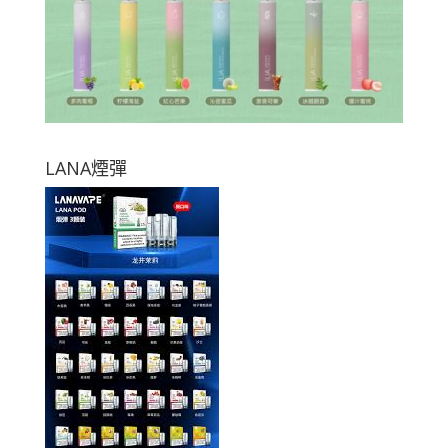
LANA煙彈