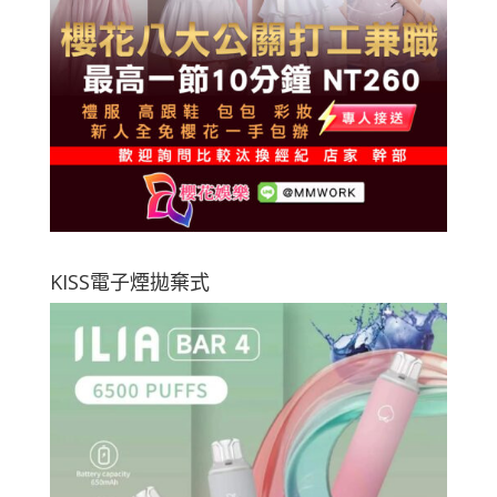
KISS電子煙拋棄式