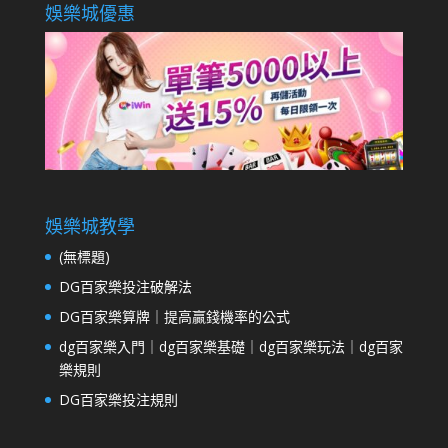
娛樂城優惠
娛樂城教學
(無標題)
DG百家樂投注破解法
DG百家樂算牌｜提高贏錢機率的公式
dg百家樂入門｜dg百家樂基礎｜dg百家樂玩法｜dg百家
樂規則
DG百家樂投注規則