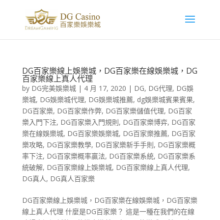
DG百家樂線上娛樂城，DG百家樂在線娛樂城，DG
百家樂線上真人代理
by
DG完美娛樂城
|
4 月 17, 2020
|
DG
,
DG代理
,
DG娛
樂城
,
DG娛樂城代理
,
DG娛樂城推薦
,
dg娛樂城賓果賓果
,
DG百家樂
,
DG百家樂作弊
,
DG百家樂儲值代理
,
DG百家
樂入門下注
,
DG百家樂入門規則
,
DG百家樂博弈
,
DG百家
樂在線娛樂城
,
DG百家樂娛樂城
,
DG百家樂推薦
,
DG百家
樂攻略
,
DG百家樂教學
,
DG百家樂新手手則
,
DG百家樂概
率下注
,
DG百家樂概率贏法
,
DG百家樂系統
,
DG百家樂系
統破解
,
DG百家樂線上娛樂城
,
DG百家樂線上真人代理
,
DG真人
,
DG真人百家樂
DG百家樂線上娛樂城，DG百家樂在線娛樂城，DG百家樂
線上真人代理 什麼是DG百家樂？ 這是一種在我們的在線