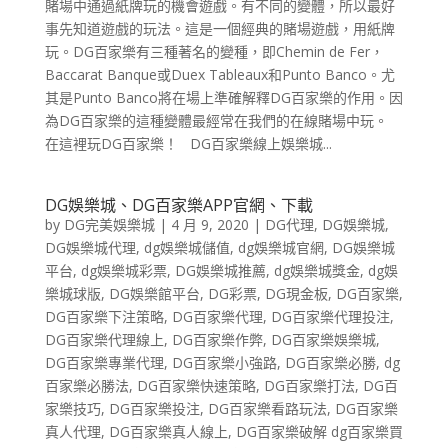
賭場中通過紙牌玩的機會遊戲。有不同的變體，所以最好
事先知道遊戲的玩法。這是一個經典的賭場遊戲，用紙牌
玩。DG百家樂有三種著名的變種，即Chemin de Fer，
Baccarat Banque或Duex Tableaux和Punto Banco。尤
其是Punto Banco將在場上準確解釋DG百家樂的作用。因
為DG百家樂的這種變體最經常在我們的在線賭場中玩。
在這裡玩DG百家樂！ DG百家樂線上娛樂城...
DG娛樂城、DG百家樂APP官網、下載
by
DG完美娛樂城
|
4 月 9, 2020
|
DG代理
,
DG娛樂城
,
DG娛樂城代理
,
dg娛樂城儲值
,
dg娛樂城官網
,
DG娛樂城
平台
,
dg娛樂城彩票
,
DG娛樂城推薦
,
dg娛樂城獎金
,
dg娛
樂城球版
,
DG娛樂館平台
,
DG彩票
,
DG現金板
,
DG百家樂
,
DG百家樂下注策略
,
DG百家樂代理
,
DG百家樂代理投注
,
DG百家樂代理線上
,
DG百家樂作弊
,
DG百家樂娛樂城
,
DG百家樂專業代理
,
DG百家樂小強路
,
DG百家樂必勝
,
dg
百家樂必勝法
,
DG百家樂快速策略
,
DG百家樂打法
,
DG百
家樂技巧
,
DG百家樂投注
,
DG百家樂看路玩法
,
DG百家樂
真人代理
,
DG百家樂真人線上
,
DG百家樂破解 dg百家樂買