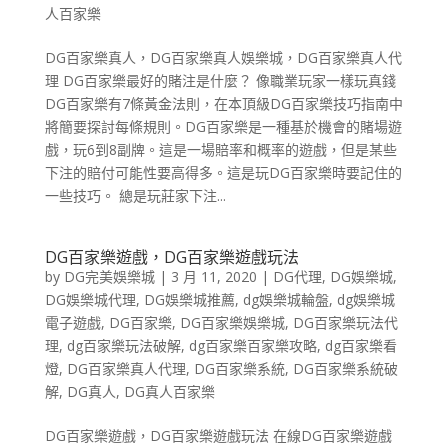
人百家樂
DG百家樂真人，DG百家樂真人娛樂城，DG百家樂真人代
理 DG百家樂最好的賭注是什麼？ 像職業玩家一樣玩真錢
DG百家樂有7條黃金法則，在本頂級DG百家樂技巧指南中
將簡要探討每條規則。DG百家樂是一種基於機會的賭場遊
戲，玩6到8副牌。這是一場賠率和概率的遊戲，但是某些
下注的賠付可能性要高得多。這是玩DG百家樂時要記住的
一些技巧。 總是玩莊家下注...
DG百家樂遊戲，DG百家樂遊戲玩法
by
DG完美娛樂城
|
3 月 11, 2020
|
DG代理
,
DG娛樂城
,
DG娛樂城代理
,
DG娛樂城推薦
,
dg娛樂城輪盤
,
dg娛樂城
電子遊戲
,
DG百家樂
,
DG百家樂娛樂城
,
DG百家樂玩法代
理
,
dg百家樂玩法破解
,
dg百家樂百家樂攻略
,
dg百家樂看
燈
,
DG百家樂真人代理
,
DG百家樂系統
,
DG百家樂系統破
解
,
DG真人
,
DG真人百家樂
DG百家樂遊戲，DG百家樂遊戲玩法 在線DG百家樂遊戲