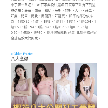
來了解一番吧！ DG百家樂投注選項 百家樂下注有下列這
些選擇：莊贏、閒贏、和局、莊對、閒對、大小、莊單、
莊雙、閒單、閒雙、閒龍寶、莊龍寶。 賠率的部分依序
為：1賠0.95、1賠1、1賠8、1賠11、1賠11、1賠0.54、1
賠1.5、1賠0.94、1賠0.94、1賠0.96、1賠0.96、1賠
0.90、1賠30、1賠30。 投注選項解析 莊贏: 此就是指莊家
合計點數大於閒家。...
« Older Entries
八大應徵