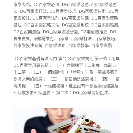
家樂大路
,
DG百家樂心法
,
DG百家樂必勝
,
dg百家樂必勝
法
,
DG百家樂打法
,
DG百家樂技巧
,
DG百家樂技術
,
DG百
家樂投注
,
DG百家樂法則
,
DG百家樂注碼
,
DG百家樂策略
投注
,
DG百家樂策略玩法
,
DG百家樂系統
,
DG百家樂輸贏
,
DG百家樂遊戲
,
DG百家樂遊戲智慧
,
DG老虎機推薦
,
DG
賓果賓果
,
dg賭場撲克
,
百家樂
,
百家樂打法
,
百家樂技巧
,
百家樂投注系統
,
百家樂攻略
,
百家樂教學
,
百家樂斷纜
DG百家樂基礎玩法入門 澳門DG百家樂規則 第一條：用具
DG百家樂用具包括： （一）六副牌至十二副牌，每副五
十二張； （二）一個派牌盒（「牌靴」）及一張或多張作
割牌之用的紙牌； （三）一部自動洗派牌機； （四）一部
洗牌機； （五）一張賭場檯，檯上設有一張或兩張檯證及
七個或多於七個座位。 第二條：DG百家樂開始投注...