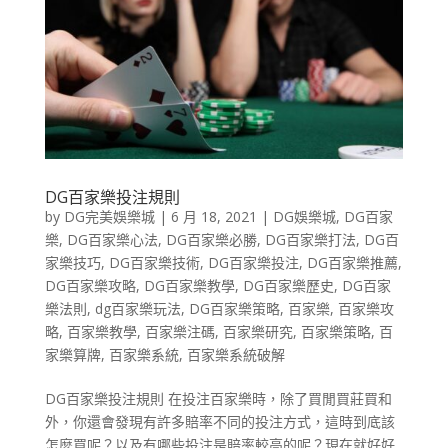
DG百家樂投注規則
by
DG完美娛樂城
|
6 月 18, 2021
|
DG娛樂城
,
DG百家
樂
,
DG百家樂心法
,
DG百家樂必勝
,
DG百家樂打法
,
DG百
家樂技巧
,
DG百家樂技術
,
DG百家樂投注
,
DG百家樂推薦
,
DG百家樂攻略
,
DG百家樂教學
,
DG百家樂歷史
,
DG百家
樂法則
,
dg百家樂玩法
,
DG百家樂策略
,
百家樂
,
百家樂攻
略
,
百家樂教學
,
百家樂注碼
,
百家樂研究
,
百家樂策略
,
百
家樂算牌
,
百家樂系統
,
百家樂系統破解
DG百家樂投注規則 在投注百家樂時，除了買閒買莊買和
外，你還會發現有許多賠率不同的投注方式，這時到底該
怎麼買呢？以及有哪些投注是賠率較高的呢？現在就好好