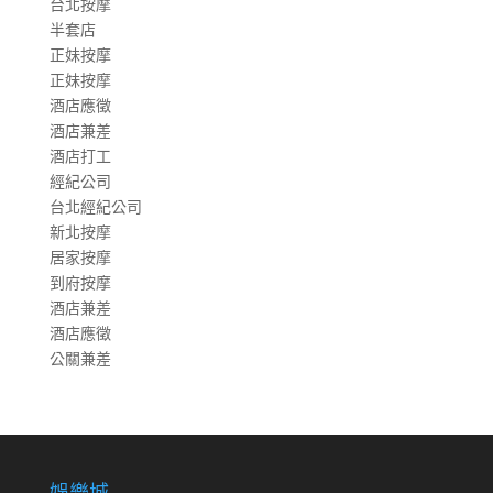
台北按摩
半套店
正妹按摩
正妹按摩
酒店應徵
酒店兼差
酒店打工
經紀公司
台北經紀公司
新北按摩
居家按摩
到府按摩
酒店兼差
酒店應徵
公關兼差
娛樂城