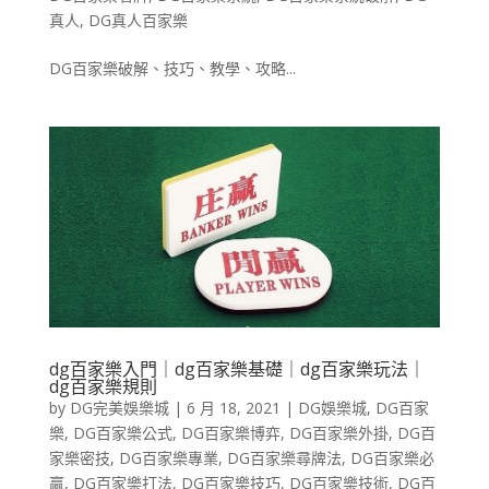
真人
,
DG真人百家樂
DG百家樂破解、技巧、教學、攻略...
dg百家樂入門｜dg百家樂基礎｜dg百家樂玩法｜
dg百家樂規則
by
DG完美娛樂城
|
6 月 18, 2021
|
DG娛樂城
,
DG百家
樂
,
DG百家樂公式
,
DG百家樂博弈
,
DG百家樂外掛
,
DG百
家樂密技
,
DG百家樂專業
,
DG百家樂尋牌法
,
DG百家樂必
贏
,
DG百家樂打法
,
DG百家樂技巧
,
DG百家樂技術
,
DG百