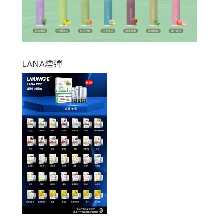
LANA煙彈