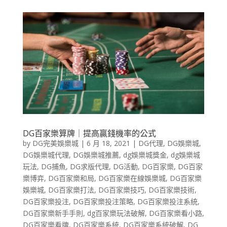
DG百家樂算牌｜提高贏錢機率的公式
by
DG完美娛樂城
|
6 月 18, 2021
|
DG代理
,
DG娛樂城
,
DG娛樂城代理
,
DG娛樂城推薦
,
dg娛樂城獎金
,
dg娛樂城
玩法
,
DG捕魚
,
DG求版代理
,
DG活動
,
DG百家樂
,
DG百家
樂博弈
,
DG百家樂和局
,
DG百家樂在線娛樂城
,
DG百家樂
娛樂城
,
DG百家樂打法
,
DG百家樂技巧
,
DG百家樂技術
,
DG百家樂投注
,
DG百家樂投注策略
,
DG百家樂投注系統
,
DG百家樂新手手則
,
dg百家樂玩法破解
,
DG百家樂看小路
,
DG百家樂看牌
,
DG百家樂系統
,
DG百家樂系統破解
,
DG