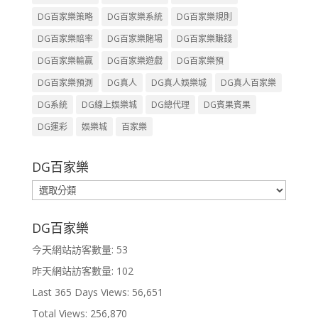
DG百家樂策略
DG百家樂系統
DG百家樂規則
DG百家樂賠率
DG百家樂賭場
DG百家樂賺錢
DG百家樂輸贏
DG百家樂遊戲
DG百家樂預
DG百家樂預測
DG真人
DG真人娛樂城
DG真人百家樂
DG系統
DG線上娛樂城
DG總代理
DG賓果賓果
DG運彩
娛樂城
百家樂
DG百家樂
DG
百
家
DG百家樂
樂
今天網站訪客數量:
53
昨天網站訪客數量:
102
Last 365 Days Views:
56,651
Total Views:
256,870