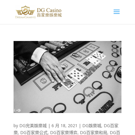
by
DG完美娛樂城
|
6 月 18, 2021
|
DG娛樂城
,
DG百家
樂
,
DG百家樂公式
,
DG百家樂博弈
,
DG百家樂和局
,
DG百