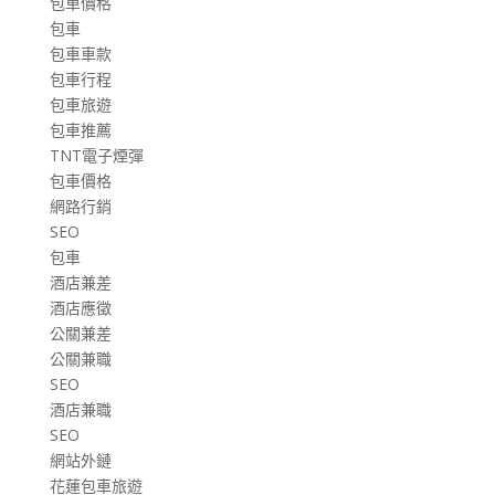
包車價格
包車
包車車款
包車行程
包車旅遊
包車推薦
TNT電子煙彈
包車價格
網路行銷
SEO
包車
酒店兼差
酒店應徵
公關兼差
公關兼職
SEO
酒店兼職
SEO
網站外鏈
花蓮包車旅遊