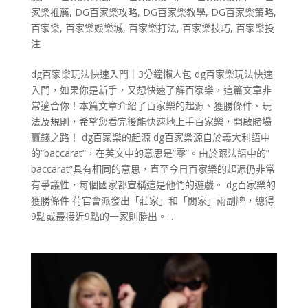
家樂推薦
,
DG百家樂攻略
,
DG百家樂教學
,
DG百家樂策略
,
百家樂
,
百家樂娛樂城
,
百家樂打法
,
百家樂技巧
,
百家樂投
注
dg百家樂玩法快速入門｜3分鐘懶人包 dg百家樂玩法快速
入門，如果你是新手，又想快速了解百家樂，這篇文章非
常適合你！本篇文章介紹了百家樂的起源、獲勝條件、玩
法及規則，希望您看完後能快速地上手百家樂，開啟賭場
贏錢之路！ dg百家樂的起源 dg百家樂源自於義大利語中
的”baccarat”，在英文中的意思是”零”。由於跟法語中的”
baccarat”具有相同的意思，直至今日百家樂的起源仍非常
有爭議性，每個國家都宣稱這是他們的遊戲。 dg百家樂的
獲勝條件 荷官會派發出「莊家」和「閒家」兩副牌，總得
9點或最接近9點的一家則勝出。...