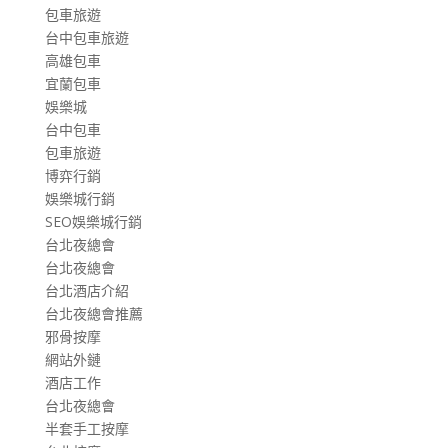
包車旅遊
台中包車旅遊
高雄包車
宜蘭包車
娛樂城
台中包車
包車旅遊
博弈行銷
娛樂城行銷
SEO娛樂城行銷
台北夜總會
台北夜總會
台北酒店介紹
台北夜總會推薦
邪骨按摩
網站外鏈
酒店工作
台北夜總會
半套手工按摩