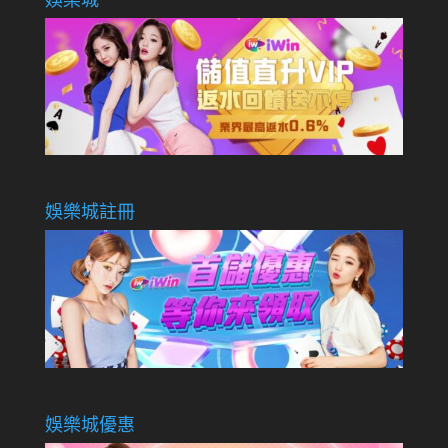
娛樂城註冊
娛樂城優惠