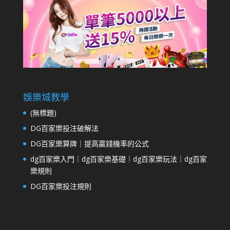
娛樂城教學
(無標題)
DG百家樂投注破解法
DG百家樂算牌｜提高贏錢機率的公式
dg百家樂入門｜dg百家樂基礎｜dg百家樂玩法｜dg百家
樂規則
DG百家樂投注規則