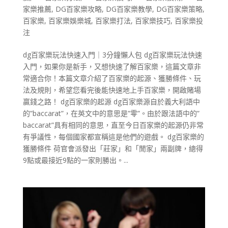
家樂推薦
,
DG百家樂攻略
,
DG百家樂教學
,
DG百家樂策略
,
百家樂
,
百家樂娛樂城
,
百家樂打法
,
百家樂技巧
,
百家樂投
注
dg百家樂玩法快速入門｜3分鐘懶人包 dg百家樂玩法快速
入門，如果你是新手，又想快速了解百家樂，這篇文章非
常適合你！本篇文章介紹了百家樂的起源、獲勝條件、玩
法及規則，希望您看完後能快速地上手百家樂，開啟賭場
贏錢之路！ dg百家樂的起源 dg百家樂源自於義大利語中
的”baccarat”，在英文中的意思是”零”。由於跟法語中的”
baccarat”具有相同的意思，直至今日百家樂的起源仍非常
有爭議性，每個國家都宣稱這是他們的遊戲。 dg百家樂的
獲勝條件 荷官會派發出「莊家」和「閒家」兩副牌，總得
9點或最接近9點的一家則勝出。...