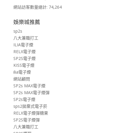
網站訪客數量總計:
74,264
娛樂城推薦
sp2s
八大兼職打工
ILIA電子煙
RELX電子煙
SP2S電子煙
KISS電子煙
ilia電子煙
網站顧問
SP2s MAX電子煙
SP2s MAX電子煙彈
SP2s電子煙
sps2拋棄式電子菸
RELX電子煙彈糖果
SP2S電子煙彈
八大兼職打工