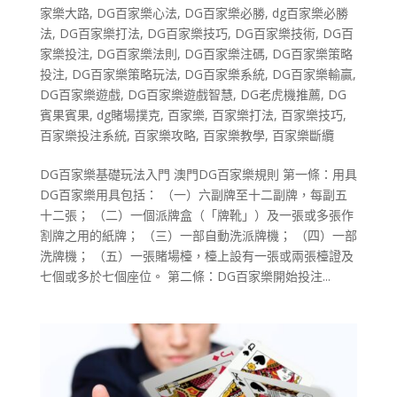
家樂大路
,
DG百家樂心法
,
DG百家樂必勝
,
dg百家樂必勝
法
,
DG百家樂打法
,
DG百家樂技巧
,
DG百家樂技術
,
DG百
家樂投注
,
DG百家樂法則
,
DG百家樂注碼
,
DG百家樂策略
投注
,
DG百家樂策略玩法
,
DG百家樂系統
,
DG百家樂輸贏
,
DG百家樂遊戲
,
DG百家樂遊戲智慧
,
DG老虎機推薦
,
DG
賓果賓果
,
dg賭場撲克
,
百家樂
,
百家樂打法
,
百家樂技巧
,
百家樂投注系統
,
百家樂攻略
,
百家樂教學
,
百家樂斷纜
DG百家樂基礎玩法入門 澳門DG百家樂規則 第一條：用具
DG百家樂用具包括： （一）六副牌至十二副牌，每副五
十二張； （二）一個派牌盒（「牌靴」）及一張或多張作
割牌之用的紙牌； （三）一部自動洗派牌機； （四）一部
洗牌機； （五）一張賭場檯，檯上設有一張或兩張檯證及
七個或多於七個座位。 第二條：DG百家樂開始投注...