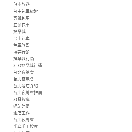
包車旅遊
台中包車旅遊
高雄包車
宜蘭包車
娛樂城
台中包車
包車旅遊
博弈行銷
娛樂城行銷
SEO娛樂城行銷
台北夜總會
台北夜總會
台北酒店介紹
台北夜總會推薦
邪骨按摩
網站外鏈
酒店工作
台北夜總會
半套手工按摩