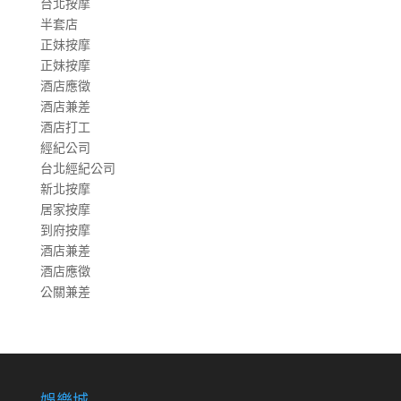
台北按摩
半套店
正妹按摩
正妹按摩
酒店應徵
酒店兼差
酒店打工
經紀公司
台北經紀公司
新北按摩
居家按摩
到府按摩
酒店兼差
酒店應徵
公關兼差
娛樂城