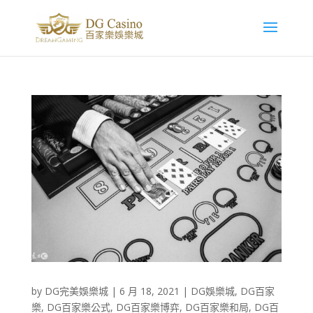
by
DG完美娛樂城
|
6 月 18, 2021
|
DG娛樂城
,
DG百家
樂
,
DG百家樂公式
,
DG百家樂博弈
,
DG百家樂和局
,
DG百