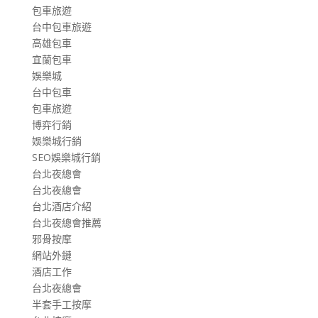
包車旅遊
台中包車旅遊
高雄包車
宜蘭包車
娛樂城
台中包車
包車旅遊
博弈行銷
娛樂城行銷
SEO娛樂城行銷
台北夜總會
台北夜總會
台北酒店介紹
台北夜總會推薦
邪骨按摩
網站外鏈
酒店工作
台北夜總會
半套手工按摩