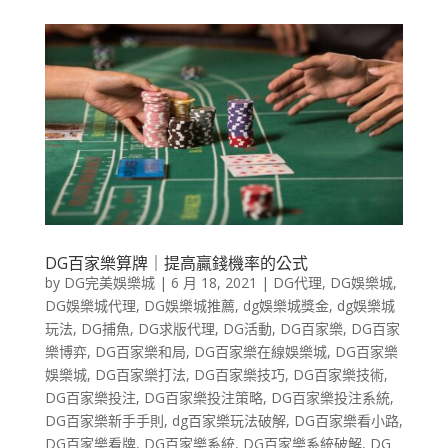
DG百家樂算牌｜提高贏錢機率的公式
by
DG完美娛樂城
|
6 月 18, 2021
|
DG代理
,
DG娛樂城
,
DG娛樂城代理
,
DG娛樂城推薦
,
dg娛樂城獎金
,
dg娛樂城
玩法
,
DG捕魚
,
DG求版代理
,
DG活動
,
DG百家樂
,
DG百家
樂博弈
,
DG百家樂和局
,
DG百家樂在線娛樂城
,
DG百家樂
娛樂城
,
DG百家樂打法
,
DG百家樂技巧
,
DG百家樂技術
,
DG百家樂投注
,
DG百家樂投注策略
,
DG百家樂投注系統
,
DG百家樂新手手則
,
dg百家樂玩法破解
,
DG百家樂看小路
,
DG百家樂看牌
,
DG百家樂系統
,
DG百家樂系統破解
,
DG