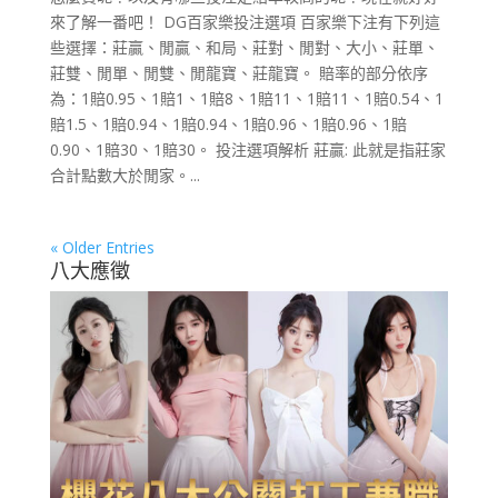
來了解一番吧！ DG百家樂投注選項 百家樂下注有下列這
些選擇：莊贏、閒贏、和局、莊對、閒對、大小、莊單、
莊雙、閒單、閒雙、閒龍寶、莊龍寶。 賠率的部分依序
為：1賠0.95、1賠1、1賠8、1賠11、1賠11、1賠0.54、1
賠1.5、1賠0.94、1賠0.94、1賠0.96、1賠0.96、1賠
0.90、1賠30、1賠30。 投注選項解析 莊贏: 此就是指莊家
合計點數大於閒家。...
« Older Entries
八大應徵