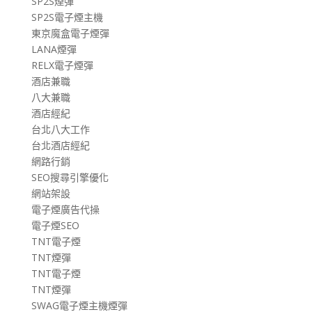
SP2S煙彈
SP2S電子煙主機
東京魔盒電子煙彈
LANA煙彈
RELX電子煙彈
酒店兼職
八大兼職
酒店經紀
台北八大工作
台北酒店經紀
網路行銷
SEO搜尋引擎優化
網站架設
電子煙廣告代操
電子煙SEO
TNT電子煙
TNT煙彈
TNT電子煙
TNT煙彈
SWAG電子煙主機煙彈