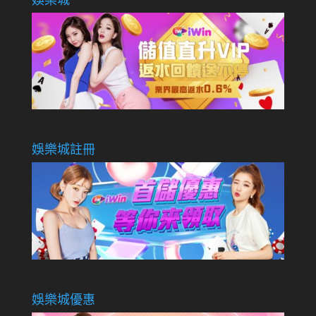
娛樂城註冊
娛樂城優惠