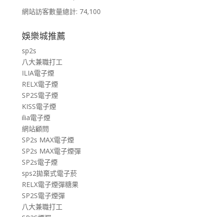
網站訪客數量總計:
74,100
娛樂城推薦
sp2s
八大兼職打工
ILIA電子煙
RELX電子煙
SP2S電子煙
KISS電子煙
ilia電子煙
網站顧問
SP2s MAX電子煙
SP2s MAX電子煙彈
SP2s電子煙
sps2拋棄式電子菸
RELX電子煙彈糖果
SP2S電子煙彈
八大兼職打工