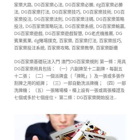
家樂大路
,
DG百家樂心法
,
DG百家樂必勝
,
dg百家樂必勝
法
,
DG百家樂打法
,
DG百家樂技巧
,
DG百家樂技術
,
DG百
家樂投注
,
DG百家樂法則
,
DG百家樂注碼
,
DG百家樂策略
投注
,
DG百家樂策略玩法
,
DG百家樂系統
,
DG百家樂輸贏
,
DG百家樂遊戲
,
DG百家樂遊戲智慧
,
DG老虎機推薦
,
DG
賓果賓果
,
dg賭場撲克
,
百家樂
,
百家樂打法
,
百家樂技巧
,
百家樂投注系統
,
百家樂攻略
,
百家樂教學
,
百家樂斷纜
DG百家樂基礎玩法入門 澳門DG百家樂規則 第一條：用具
DG百家樂用具包括： （一）六副牌至十二副牌，每副五
十二張； （二）一個派牌盒（「牌靴」）及一張或多張作
割牌之用的紙牌； （三）一部自動洗派牌機； （四）一部
洗牌機； （五）一張賭場檯，檯上設有一張或兩張檯證及
七個或多於七個座位。 第二條：DG百家樂開始投注...