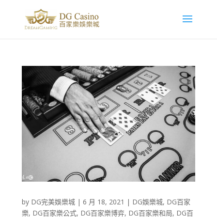
by
DG完美娛樂城
|
6 月 18, 2021
|
DG娛樂城
,
DG百家
樂
,
DG百家樂公式
,
DG百家樂博弈
,
DG百家樂和局
,
DG百