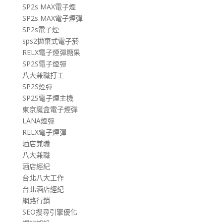
SP2s MAX電子煙
SP2s MAX電子煙彈
SP2s電子煙
sps2拋棄式電子菸
RELX電子煙彈糖果
SP2S電子煙彈
八大兼職打工
SP2S煙彈
SP2S電子煙主機
東京魔盒電子煙彈
LANA煙彈
RELX電子煙彈
酒店兼職
八大兼職
酒店經紀
台北八大工作
台北酒店經紀
網路行銷
SEO搜尋引擎優化