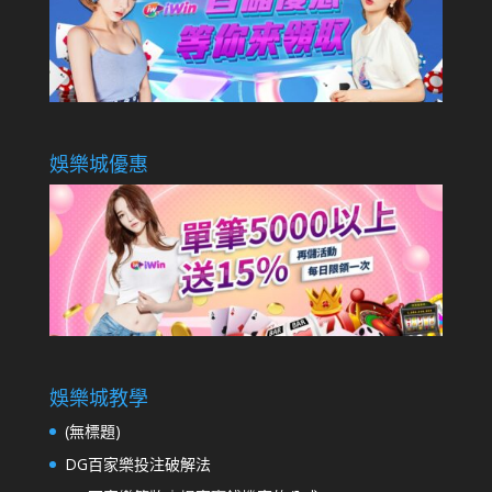
娛樂城優惠
娛樂城教學
(無標題)
DG百家樂投注破解法