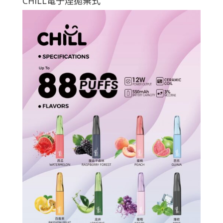
CHILL電子煙拋棄式