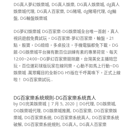
DG真人夢幻娛樂城
,
DG真人娛樂
,
DG真人娛樂城
,
dg真人
娛樂城代理
,
DG真人百家樂
,
DG賭場
,
dg賭場代理
,
dg輪
盤
,
DG輪盤娛樂城
DG夢幻娛樂城 DG百家樂-DG娛樂城全台唯一首創，真人
視訊遊戲免費試玩，DG百家樂-夢幻百家樂，輪盤，21
點，骰寶，DG妞妞，多桌投注，手機電腦都免下載，DG
館-DG娛樂城平台擁有數百位訓練有素的專業荷官、每天
12:00~24:00~DG夢幻百家樂競咪廳，台灣美女主播陪您
玩，百位運彩球版玩家在線同樂，心動不如馬上行動~DG
娛樂城 .萬眾矚目的全新DG H5版在千呼萬喚下，正式上線
啦！ DG百家樂試玩...
DG百家樂系統規則-DG百家樂系統真人
by
DG完美娛樂城
|
7 月 5, 2020
|
DG代理
,
DG娛樂城
,
DG娛樂城代理
,
DG娛樂城推薦
,
DG百家樂
,
DG百家樂娛
樂城
,
DG百家樂系統
,
DG百家樂系統真人
,
DG百家樂系統
破解
,
DG百家樂系統規則
,
DG真人
,
DG真人百家樂