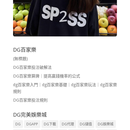
DG百家樂
(無標題)
DG百家樂投注破解法
DG百家樂算牌｜提高贏錢機率的公式
dg百家樂入門｜dg百家樂基礎｜dg百家樂玩法｜dg百家樂
規則
DG百家樂投注規則
DG完美娛樂城
DG
DGAPP
DG下載
DG代理
DG儲值
DG娛樂城