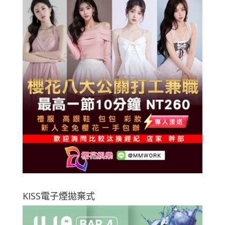
KISS電子煙拋棄式