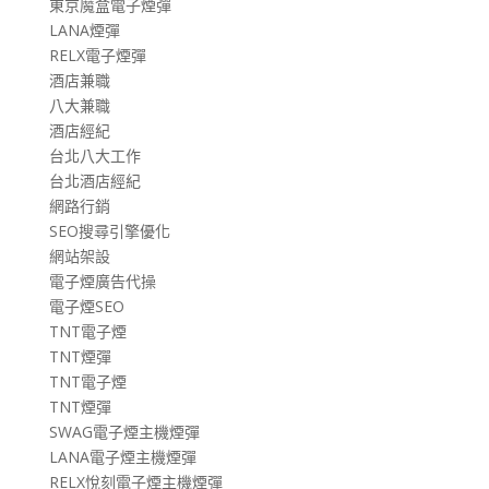
東京魔盒電子煙彈
LANA煙彈
RELX電子煙彈
酒店兼職
八大兼職
酒店經紀
台北八大工作
台北酒店經紀
網路行銷
SEO搜尋引擎優化
網站架設
電子煙廣告代操
電子煙SEO
TNT電子煙
TNT煙彈
TNT電子煙
TNT煙彈
SWAG電子煙主機煙彈
LANA電子煙主機煙彈
RELX悅刻電子煙主機煙彈