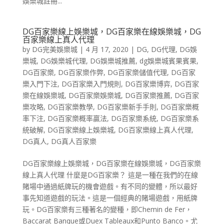
娛樂城註冊...
DG百家樂線上娛樂城，DG百家樂在線娛樂城，DG
百家樂線上真人代理
by
DG完美娛樂城
|
4 月 17, 2020
|
DG
,
DG代理
,
DG娛
樂城
,
DG娛樂城代理
,
DG娛樂城推薦
,
dg娛樂城賓果賓果
,
DG百家樂
,
DG百家樂作弊
,
DG百家樂儲值代理
,
DG百家
樂入門下注
,
DG百家樂入門規則
,
DG百家樂博弈
,
DG百家
樂在線娛樂城
,
DG百家樂娛樂城
,
DG百家樂推薦
,
DG百家
樂攻略
,
DG百家樂教學
,
DG百家樂新手手則
,
DG百家樂概
率下注
,
DG百家樂概率贏法
,
DG百家樂系統
,
DG百家樂系
統破解
,
DG百家樂線上娛樂城
,
DG百家樂線上真人代理
,
DG真人
,
DG真人百家樂
DG百家樂線上娛樂城，DG百家樂在線娛樂城，DG百家樂
線上真人代理 什麼是DG百家樂？ 這是一種在我們的在線
賭場中通過紙牌玩的機會遊戲。有不同的變體，所以最好
事先知道遊戲的玩法。這是一個經典的賭場遊戲，用紙牌
玩。DG百家樂有三種著名的變種，即Chemin de Fer，
Baccarat Banque或Duex Tableaux和Punto Banco。尤