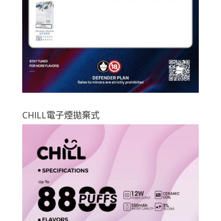
CHILL電子煙拋棄式