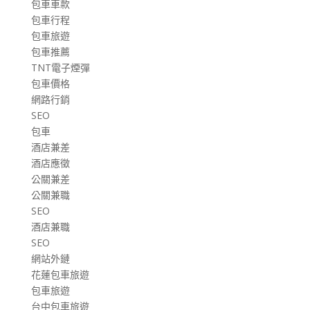
包車車款
包車行程
包車旅遊
包車推薦
TNT電子煙彈
包車價格
網路行銷
SEO
包車
酒店兼差
酒店應徵
公關兼差
公關兼職
SEO
酒店兼職
SEO
網站外鏈
花蓮包車旅遊
包車旅遊
台中包車旅遊