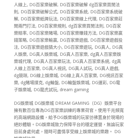
人線上
,
DG百家樂破解
,
DG百家樂破解 dg百家樂買閒法
則
,
DG百家樂破解公式
,
DG百家樂系統
,
DG百家樂系統破
解
,
DG百家樂紙牌玩法
,
DG百家樂線上代理
,
DG百家樂莊
閒兩門打法
,
DG百家樂規則
,
dg百家樂買閒法則
,
DG百家
樂賠率
,
DG百家樂賭場
,
DG百家樂賺錢方法
,
DG百家樂贏
錢策略
,
DG百家樂輸贏
,
DG百家樂遊戲
,
DG百家樂遊戲投
注
,
DG百家樂遊戲猜大小
,
DG百家樂遊玩
,
DG真人
,
DG真
人娛樂
,
DG真人娛樂城
,
DG真人百家樂
,
dg真人百家樂娛
樂城代理
,
DG真人百家樂玩法
,
DG真人百家樂系統
,
dg真
人線上百家樂
,
DG真人視訊
,
DG真人試玩
,
DG真人遊戲
,
dg競咪
,
DG線上娛樂城
,
DG線上真人百家樂
,
DG視訊百家
樂
,
dg賭場撲克
,
dg輪盤
,
DG輪盤娛樂城
,
DG運彩
,
DG電
子娛樂城
,
DG龍虎試玩
,
dream gaming
DG娛樂城 DG娛樂城 DREAM GAMING（DG）娛樂平台
擁有數百位專為DG百家樂訓練的專業荷官，使用千兆頻寬
的高端網路設備，給予DG娛樂城的玩家彷彿置身於現場的
絕妙體驗。DG娛樂城致力保障平台的穩定運營，無論玩家
目前身處何處，隨時可盡情享受線上娛樂城的樂趣。 DG