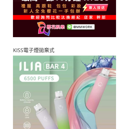
KISS電子煙拋棄式