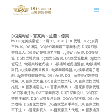
DG娛樂城、百家樂、註冊、優惠
by
DG完美娛樂城
|
7 月 13, 2020
|
DG代理
,
DG北京賽
車PK10
,
DG博弈
,
DG夢幻娛樂城百家樂系統
,
DG夢幻娛
樂城真人
,
DG夢幻娛樂城老虎機
,
dg夢幻百家樂
,
DG娛樂
城
,
DG娛樂城代理
,
dg娛樂城優惠
,
DG娛樂城推薦
,
dg娛樂
城玩法
,
dg娛樂城老虎機
,
DG娛樂城老虎機選台
,
dg娛樂城
註冊
,
dg娛樂城賓果賓果
,
dg娛樂城輪盤
,
dg娛樂城電子遊
戲
,
dg娛樂城體育遊戲
,
DG百家樂
,
DG百家樂夢幻娛樂城
推薦
,
DG百家樂大路
,
DG百家樂娛樂城
,
DG百家樂娛樂城
推薦
,
DG百家樂密技
,
DG百家樂專業
,
DG百家樂專業代理
,
DG百家樂打法
,
DG百家樂技巧
,
DG百家樂投注
,
DG百家
樂投注策略
,
DG百家樂投注系統
,
DG百家樂推薦
,
DG百家
樂攻略
,
DG百家樂教學
,
DG百家樂新手手則
,
DG百家樂概
率下注
,
DG百家樂真人
,
DG百家樂真人代理
,
DG百家樂真