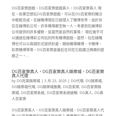
DG百家樂遊戲，DG百家樂遊戲真人，DG百家樂真人 現
在，如果您想玩DG百家樂遊戲，可以在DG百家樂的賭注
中輕鬆完成。在線賭博現在已經侵入了賭博世界。由於存
在在線博彩公司，許多賭場都空無一人。考慮到在線博彩
公司提供的許多優勢，這當然是自然的事情。 現在幾乎可
以通過在線博彩公司玩的所有賭博遊戲。當然，玩在線賭
博也可以以真錢形式提供好處。開始賭場賭博，卡賭博，
彩票賭博等等。DG百家樂是最近在印尼引起廣泛興趣的遊
戲之一。...
DG百家樂真人，DG百家樂真人娛樂城，DG百家樂
真人代理
by
DG完美娛樂城
|
3 月 23, 2020
|
DG代理
,
DG娛樂城
,
DG娛樂城代理
,
DG娛樂城推薦
,
DG百家樂
,
DG百家樂娛
樂城
,
DG百家樂系統
,
DG百家樂系統破解
,
DG真人
,
DG真
人百家樂
DG百家樂真人，DG百家樂真人娛樂城，DG百家樂真人代
理 DG百家樂最好的賭注是什麼？ 像職業玩家一樣玩真錢