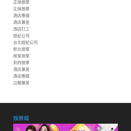
正妹按摩
正妹按摩
酒店應徵
酒店兼差
酒店打工
經紀公司
台北經紀公司
新北按摩
居家按摩
到府按摩
酒店兼差
酒店應徵
公關兼差
娛樂城