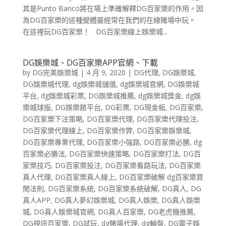
其是Punto Banco將在場上準確解釋DG百家樂的作用。因
為DG百家樂的這種變體最經常在我們的在線賭場中玩。
在這裡玩DG百家樂！ DG百家樂線上娛樂城...
DG娛樂城、DG百家樂APP官網、下載
by
DG完美娛樂城
|
4 月 9, 2020
|
DG代理
,
DG娛樂城
,
DG娛樂城代理
,
dg娛樂城儲值
,
dg娛樂城官網
,
DG娛樂城
平台
,
dg娛樂城彩票
,
DG娛樂城推薦
,
dg娛樂城獎金
,
dg娛
樂城球版
,
DG娛樂館平台
,
DG彩票
,
DG現金板
,
DG百家樂
,
DG百家樂下注策略
,
DG百家樂代理
,
DG百家樂代理投注
,
DG百家樂代理線上
,
DG百家樂作弊
,
DG百家樂娛樂城
,
DG百家樂專業代理
,
DG百家樂小強路
,
DG百家樂必勝
,
dg
百家樂必勝法
,
DG百家樂快速策略
,
DG百家樂打法
,
DG百
家樂技巧
,
DG百家樂投注
,
DG百家樂看路玩法
,
DG百家樂
真人代理
,
DG百家樂真人線上
,
DG百家樂破解 dg百家樂買
閒法則
,
DG百家樂系統
,
DG百家樂系統破解
,
DG真人
,
DG
真人APP
,
DG真人夢幻娛樂城
,
DG真人娛樂
,
DG真人娛樂
城
,
DG真人娛樂城官網
,
DG真人百家樂
,
DG老虎機推薦
,
DG視訊百家樂
,
DG試玩
,
dg賭場代理
,
dg輪盤
,
DG電子娛