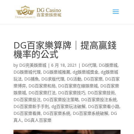
DG百家樂算牌｜提高贏錢
機率的公式
by
DG完美娛樂城
|
6 月 18, 2021
|
DG代理
,
DG娛樂城
,
DG娛樂城代理
,
DG娛樂城推薦
,
dg娛樂城獎金
,
dg娛樂城
玩法
,
DG捕魚
,
DG求版代理
,
DG活動
,
DG百家樂
,
DG百家
樂博弈
,
DG百家樂和局
,
DG百家樂在線娛樂城
,
DG百家樂
娛樂城
,
DG百家樂打法
,
DG百家樂技巧
,
DG百家樂技術
,
DG百家樂投注
,
DG百家樂投注策略
,
DG百家樂投注系統
,
DG百家樂新手手則
,
dg百家樂玩法破解
,
DG百家樂看小路
,
DG百家樂看牌
,
DG百家樂系統
,
DG百家樂系統破解
,
DG
真人
,
DG真人百家樂