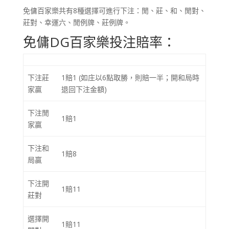
免傭百家樂共有8種選擇可進行下注：閒、莊、和、閒對、
莊對、幸運六、閒例牌、莊例牌。
免傭
DG百家樂
投注賠率：
下注莊
1賠1 (如庄以6點取勝，則賠一半；開和局時
家贏
退回下注金額)
下注閒
1賠1
家贏
下注和
1賠8
局贏
下注開
1賠11
莊對
選擇開
1賠11