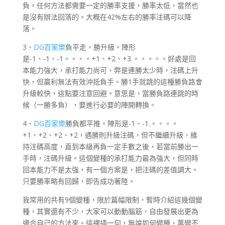
負。任何方法都需要一定的勝率支援，勝率太低，當然也
是沒有辦法回落的。大概在42%左右的勝率注碼可以降
落。
3、
DG百家樂
負平走，勝升級。陣形
是-1、-1、-1。。。。+1、+2、+3.。。。。。好處是回
本能力強大，承打能力尚可，弊是連勝太少時，注碼上升
快，但贏利無法有效沖抵負手。勝1手就跳的這種勝負路會
升級較快，這點要注意回避。意思是，當勝負路連跳的時
候（一勝多負），要進行必要的陣開轉換。
4、
DG百家樂
勝負都平推。陣形是-1、-1.。。。。
+1、+2、+2、+2，遇勝則升級注碼，但不繼續升級，維
持注碼高度，直到本級再負一定手數之後，若當前勝出一
手時，注碼升級。這個變種的承打能力最為強大，但同時
回本能力不是太強，有一個方案是，把注碼的差值調大。
只要勝率略有回歸，即告成功著陸。
我常用的共有9個變種，限於篇幅限制，暫時介紹這幾個變
種，其實還有不少，大家可以動動腦筋，自由發展出更為
適合自己的方法來。這裡插一句，無論如何變種，萬變不