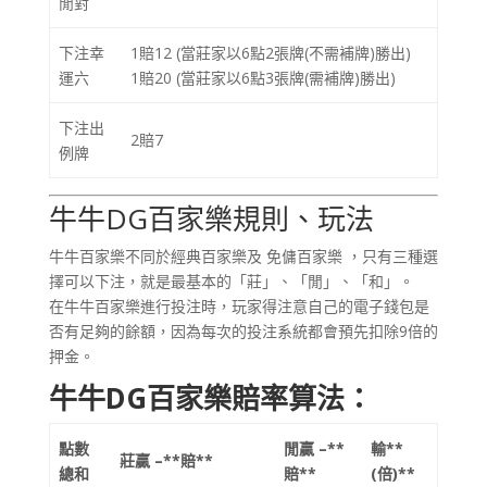
閒對
下注幸
1賠12 (當莊家以6點2張牌(不需補牌)勝出)
運六
1賠20 (當莊家以6點3張牌(需補牌)勝出)
下注出
2賠7
例牌
牛牛
DG百家樂
規則、玩法
牛牛百家樂不同於經典百家樂及 免傭百家樂 ，只有三種選
擇可以下注，就是最基本的「莊」、「閒」、「和」。
在牛牛百家樂進行投注時，玩家得注意自己的電子錢包是
否有足夠的餘額，因為每次的投注系統都會預先扣除9倍的
押金。
牛牛
DG百家樂
賠率算法：
點數
閒贏
–**
輸**
莊贏
–**
賠**
總和
賠**
(
倍
)**