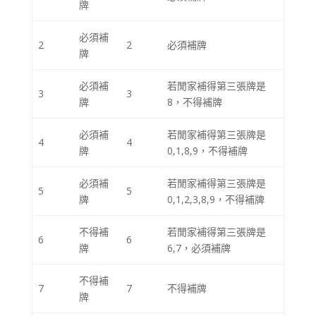
牌
必須補
2
2
必須補牌
牌
必須補
若閒家補得第三張牌是
3
3
牌
8，不得補牌
必須補
若閒家補得第三張牌是
4
4
牌
0,1,8,9，不得補牌
必須補
若閒家補得第三張牌是
5
5
牌
0,1,2,3,8,9，不得補牌
不得補
若閒家補得第三張牌是
6
6
牌
6,7，必須補牌
不得補
7
7
不得補牌
牌