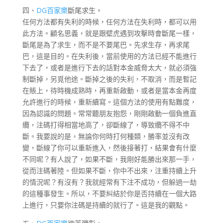
四、
DG百家樂
斷尾求生。
任何方法都有失利的時候，任何方法在失利時，都可以用
此方法。顧名思義，就是跟壁虎遇到攻擊時會斷尾一樣，
斷尾是為了求生，而不是不要尾巴。先求生存，再求尾
巴，這是目的。在失利後，當前使用的方法已經不能進行
下去了，或者是進行下去的話對本金威脅太大，就必須強
制斷掉，另覓他途。斷掉之後的失利，不取消，而是暫記
在賬上，待時機成熟時，再重新啟動，或者是當本金再度
允許進行的時候，重新續寫。這個方法的使用有點難度，
因為認識的問題。常常聽朋友抱怨，剛剛啟動一個負進直
纜，注碼打得相當地高了，卻斷線了，導致纜不得不中
斷。我要說的是，無論你何時打何種類，勝率並沒有改
變，斷線了你可以重新進入，然後接著打，結果會有什麼
不同呢？有人說了，如果不斷，我剛好能勝出來那一手，
從而注碼著陸。但如果不斷，你中不出來，注重持續上升
的情況呢？有沒有？我就經常有下注不成功，但躲過一劫
的這種事發生。所以，不要糾結於你是否持續在一個大路
上進行，只要你注碼是持續的就行了。這是我的觀點。