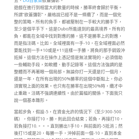
五、
DG百家樂
欲蓋彌彰。
遊戲在進行到相當大的數量的時候，勝率終會歸於平衡。
所謂“欲蓋彌彰”，嚴格說已經不是一條纜了，而是一個完
整的策略。所有的負手，都被壓制在一手較大的勝手下，
至少是個平手下。這是Dubo所能達到的最高境界。所有的
負，都能在全域中找到對應的勝，這不是勝率上的對應，
而是指注碼。比如，全域裡面有一手-10，在全域裡面必然
要能找到一手+10或是+11這樣一手勝，將負的那手銷毀沖
抵掉。這個方法在操作上憑記憶是無法實現的，必須借助
一些輔助手段，如軟體、動手記錄等。這個方法強調的是
整體而不再著眼一個局部。無論你打一天還是打一個月，
還是一年，在所有出現的50%勝率的這個中斷點上，你必
須實現上面的效果。也只有在勝率在出現50%時，纜才中
止重啟。注碼不強調連續性。由於篇幅的關係，下面我只
說一個基本雛形。
當起步負，假設-5，在資金允許的情況下（至少300-500
碼），你接打10，勝，則此回合結束；若負，再接打10，
若負接打10.。。。直到勝出1手10，與前面的-5抵消；然
後打15或是20，每勝一手，沖掉前面一個-10，直到本金