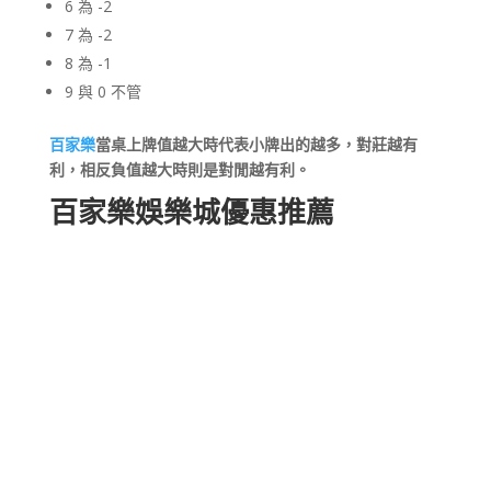
6 為 -2
7 為 -2
8 為 -1
9 與 0 不管
百家樂
當桌上牌值越大時代表小牌出的越多，對莊越有
利，相反負值越大時則是對閒越有利。
百家樂娛樂城優惠推薦