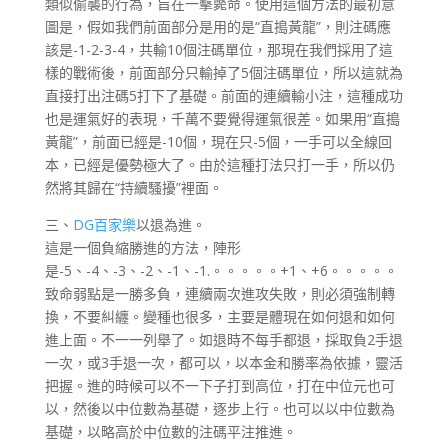
類似偷襲的行為，旨在一擊斃命。使用這個方法的最初意
圖是，假如我們前面部分是用的是“直搗黃龍”，則注碼應
該是-1-2-3-4，共輸10個注碼單位，那現在我們採用了這
樣的戰術後，前面部分只輸掉了5個注碼單位，所以這就為
直接打出注碼5打下了基礎。前面的連續輸小注，這種成功
也是運氣好的表現，千萬不要覺得運氣很差。如果用“直搗
黃龍”，前面已經是-10個，現在只-5個，一手可以全線回
本，已經是優勢極大了。由於這種打法只打一手，所以仍
然將其歸在“持續騷擾”裡面。
三、
DG百家樂
以退為進。
這是一個負縮勝進的方法，陣形
是-5、-4、-3、-2、-1、-1.。。。。。+1、+6。。。。。
致命弱點是一勝多負，連續兩次進攻失敗，則必須強制轉
換，不要糾纏。變種也很多，主要是體現在如何退和如何
進上面。不一一列舉了。如退時不每手都退，採取負2手退
一次，或3手退一次，都可以，以本金和勝率為依據，靈活
把握。進的時候可以不一下子打到高位，打在中位元也可
以，然後以中位數為基礎，逐步上行。也可以以中位數為
基礎，以略高於中位數的注碼平注推進。