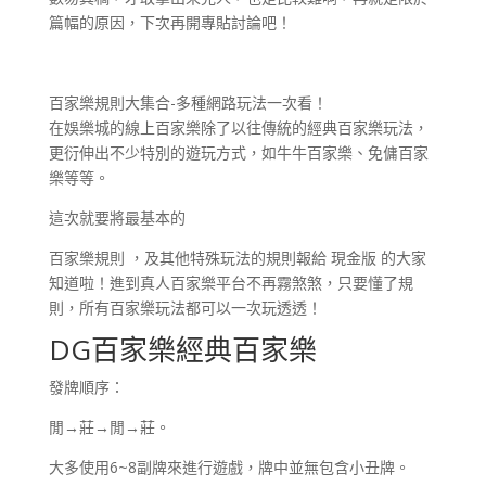
篇幅的原因，下次再開專貼討論吧！
百家樂規則大集合-多種網路玩法一次看！
在娛樂城的線上百家樂除了以往傳統的經典百家樂玩法，
更衍伸出不少特別的遊玩方式，如牛牛百家樂、免傭百家
樂等等。
這次就要將最基本的
百家樂規則 ，及其他特殊玩法的規則報給 現金版 的大家
知道啦！進到真人百家樂平台不再霧煞煞，只要懂了規
則，所有百家樂玩法都可以一次玩透透！
DG百家樂
經典百家樂
發牌順序：
閒→莊→閒→莊。
大多使用6~8副牌來進行遊戲，牌中並無包含小丑牌。