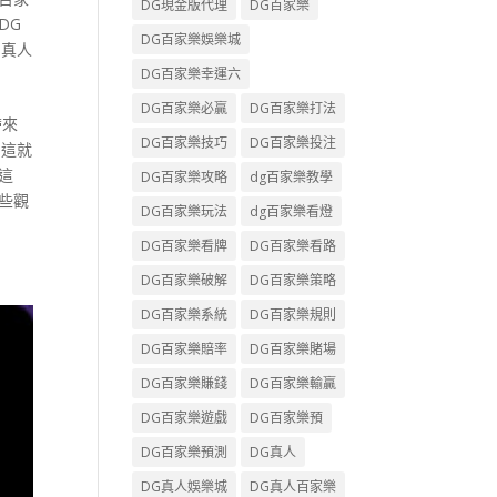
DG現金版代理
DG百家樂
DG
DG百家樂娛樂城
G真人
DG百家樂幸運六
DG百家樂必贏
DG百家樂打法
帶來
DG百家樂技巧
DG百家樂投注
，這就
這
DG百家樂攻略
dg百家樂教學
些觀
DG百家樂玩法
dg百家樂看燈
DG百家樂看牌
DG百家樂看路
DG百家樂破解
DG百家樂策略
DG百家樂系統
DG百家樂規則
DG百家樂賠率
DG百家樂賭場
DG百家樂賺錢
DG百家樂輸贏
DG百家樂遊戲
DG百家樂預
DG百家樂預測
DG真人
DG真人娛樂城
DG真人百家樂