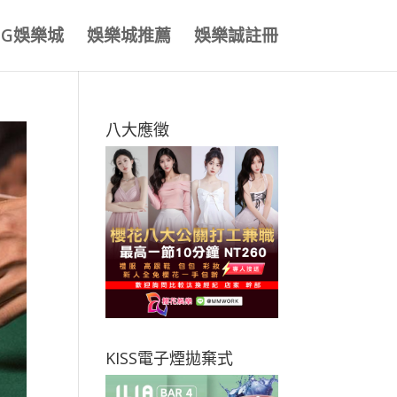
DG娛樂城
娛樂城推薦
娛樂誠註冊
八大應徵
KISS電子煙拋棄式