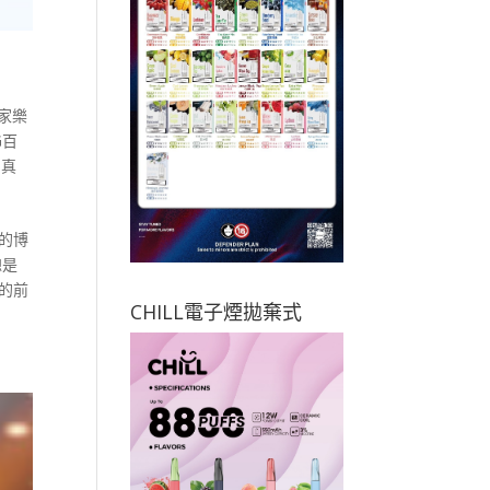
百家樂
G百
G真
的博
總是
的前
CHILL電子煙拋棄式