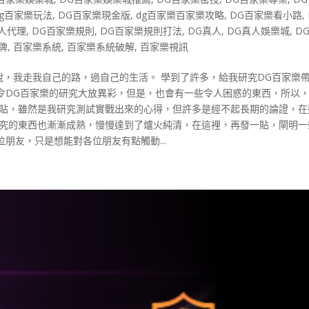
dg百家樂玩法
,
DG百家樂現金版
,
dg百家樂百家樂攻略
,
DG百家樂看小路
,
人代理
,
DG百家樂規則
,
DG百家樂規則打法
,
DG真人
,
DG真人娛樂城
,
D
牌
,
百家樂系統
,
百家樂系統破解
,
百家樂視訊
說，我走我自己的路，過自己的生活。 學到了許多，給我研究DG百家樂
令DG百家樂的研究大放異彩，但是，也會有一些令人困惑的東西，所以
的貼，雖然是我研究測試實戰出來的心得，但許多是經不起長期的論證，在
研究的東西也漸漸成熟，慢慢達到了爐火純清，在這裡，再發一貼，閘明一
朋友，只是想能對各位朋友有點觸動...