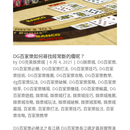
DG百家樂如何尋找經常斷的纜呢？
by
DG完美娛樂城
|
6 月 4, 2021
|
DG娛樂城
,
DG百家樂
,
DG百家樂必勝
,
DG百家樂打法
,
DG百家樂技巧
,
DG百家
樂技術
,
DG百家樂推薦
,
DG百家樂攻略
,
DG百家樂教學
,
dg百家樂玩法
,
DG百家樂破解
,
DG百家樂策略
,
DG百家樂
賠率
,
DG百家樂賭場
,
DG百家樂賺錢
,
DG百家樂輸贏
,
DG
百家樂遊戲
,
娛樂城
,
娛樂城打法
,
娛樂城技巧
,
娛樂城推薦
,
娛樂城攻略
,
娛樂城玩法
,
娛樂城破解
,
娛樂城策略
,
娛樂城
贏錢
,
百家樂
,
百家樂打法
,
百家樂技巧
,
百家樂投注
,
百家
樂攻略
,
百家樂教學
DG百家樂必勝法之長江碼 DG百家樂長江碼定義與實際演