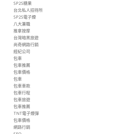
SP2S糖果
台北私人招待所
SP2S電子煙
八大兼職
推拿按摩
台灣暗黑旅遊
尚奇網路行銷
經紀公司
包車
包車推薦
包車價格
包車
包車車款
包車行程
包車旅遊
包車推薦
TNT電子煙彈
包車價格
網路行銷
SEO