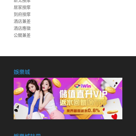
新北按摩
居家按摩
到府按摩
酒店兼差
酒店應徵
公關兼差
娛樂城