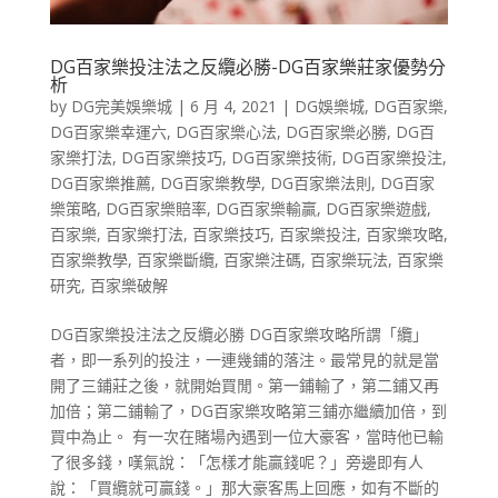
DG百家樂投注法之反纜必勝-DG百家樂莊家優勢分
析
by
DG完美娛樂城
|
6 月 4, 2021
|
DG娛樂城
,
DG百家樂
,
DG百家樂幸運六
,
DG百家樂心法
,
DG百家樂必勝
,
DG百
家樂打法
,
DG百家樂技巧
,
DG百家樂技術
,
DG百家樂投注
,
DG百家樂推薦
,
DG百家樂教學
,
DG百家樂法則
,
DG百家
樂策略
,
DG百家樂賠率
,
DG百家樂輸贏
,
DG百家樂遊戲
,
百家樂
,
百家樂打法
,
百家樂技巧
,
百家樂投注
,
百家樂攻略
,
百家樂教學
,
百家樂斷纜
,
百家樂注碼
,
百家樂玩法
,
百家樂
研究
,
百家樂破解
DG百家樂投注法之反纜必勝 DG百家樂攻略所謂「纜」
者，即一系列的投注，一連幾鋪的落注。最常見的就是當
開了三鋪莊之後，就開始買閒。第一鋪輸了，第二鋪又再
加倍；第二鋪輸了，DG百家樂攻略第三鋪亦繼續加倍，到
買中為止。 有一次在賭場內遇到一位大豪客，當時他已輸
了很多錢，嘆氣說：「怎樣才能贏錢呢？」旁邊即有人
說：「買纜就可贏錢。」那大豪客馬上回應，如有不斷的