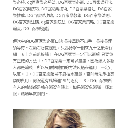
樂必勝
,
dg百家樂必勝法
,
DG百家樂必贏
,
DG百家樂打法
,
DG百家樂技巧
,
DG百家樂技術
,
DG百家樂投注
,
DG百家
樂推薦
,
DG百家樂攻略
,
DG百家樂教學
,
DG百家樂法則
,
DG百家樂注碼
,
dg百家樂玩法
,
DG百家樂策略
,
DG百家樂
輸贏
,
DG百家樂遊戲
傳說中的DG百家樂必贏口訣 長後單跳不出手，長後長連
須等待。左顧右盼雙照應，只為搏擊一個來九十之後看仔
細，五十之前凱旋歸！ 在DG百家樂一定可以贏錢 只要你
有正確的方法 1，DG百家樂一定可以贏錢，因為絕大多數
人都是輸錢，所以只需把他們的方法反過來運用，一定可
以贏。 2，DG百家樂賭場不靠抽水贏錢，否則無法承擔高
額的費用，何況還有賭場達1%的返利。 3，DG百家樂所
有人的輸錢都是輸在賭資有限上，如果賭資象賭場一樣無
限，賭場早就關門。...