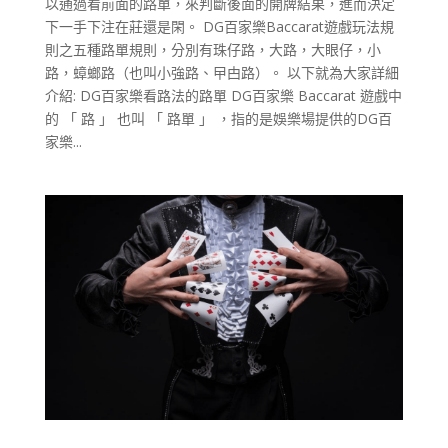
以通過看前面的路單，來判斷後面的開牌結果，進而決定
下一手下注在莊還是閑。 DG百家樂Baccarat遊戲玩法規
則之五種路單規則，分別有珠仔路，大路，大眼仔，小
路，蟑螂路（也叫小強路、曱甴路）。 以下就為大家詳細
介紹: DG百家樂看路法的路單 DG百家樂 Baccarat 遊戲中
的 「 路 」 也叫 「 路單 」 ，指的是娛樂場提供的DG百
家樂...