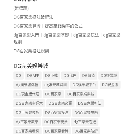
(無標題)
DG百家樂投注破解法
DG百家樂算牌｜提高贏錢機率的公式
dg百家樂入門｜dg百家樂基礎｜dg百家樂玩法｜dg百家樂
規則
DG百家樂投注規則
DG完美娛樂城
DG
DGAPP
DG下載
DG代理
DG儲值
DG娛樂城
dg娛樂城儲值
dg娛樂城官網
DG娛樂城平台
DG現金版
DG現金版代理
DG百家樂
DG百家樂娛樂城
DG百家樂幸運六
DG百家樂必贏
DG百家樂打法
DG百家樂技巧
DG百家樂投注
DG百家樂攻略
dg百家樂教學
DG百家樂玩法
dg百家樂看燈
DG百家樂看牌
DG百家樂看路
DG百家樂破解