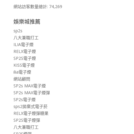
網站訪客數量總計:
74,269
娛樂城推薦
sp2s
八大兼職打工
ILIA電子煙
RELX電子煙
SP2S電子煙
KISS電子煙
ilia電子煙
網站顧問
SP2s MAX電子煙
SP2s MAX電子煙彈
SP2s電子煙
sps2拋棄式電子菸
RELX電子煙彈糖果
SP2S電子煙彈
八大兼職打工
SP2S煙彈