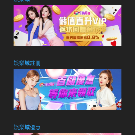
娛樂城註冊
娛樂城優惠