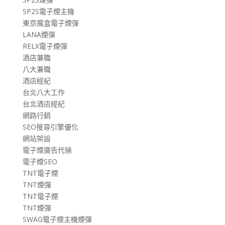
SP2S電子煙主機
東京魔盒電子煙彈
LANA煙彈
RELX電子煙彈
酒店兼職
八大兼職
酒店經紀
台北八大工作
台北酒店經紀
網路行銷
SEO搜尋引擎優化
網站架設
電子煙廣告代操
電子煙SEO
TNT電子煙
TNT煙彈
TNT電子煙
TNT煙彈
SWAG電子煙主機煙彈