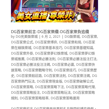
DG百家樂前言-DG百家樂纜-DG百家樂負追纜
by
DG完美娛樂城
|
6 月 2, 2021
|
DG娛樂城
,
DG百家樂
,
DG百家樂公式
,
DG百家樂博弈
,
DG百家樂和局
,
DG百家
樂在線娛樂城
,
DG百家樂基本技巧
,
DG百家樂基礎知識
,
DG百家樂外掛
,
DG百家樂夢幻娛樂城
,
DG百家樂夢幻娛
樂城推薦
,
DG百家樂必勝法則
,
DG百家樂必勝法投注打法
,
DG百家樂必勝法投注注碼
,
DG百家樂必贏
,
DG百家樂快
速策略
,
DG百家樂戰略守則
,
DG百家樂技巧
,
DG百家樂歷
史
,
DG百家樂殺莊路
,
DG百家樂法則
,
DG百家樂注碼
,
DG
百家樂熱門玩法
,
DG百家樂現金版
,
DG百家樂破解公式
,
DG百家樂策略
,
DG百家樂策略下注
,
DG百家樂策略代理
,
DG百家樂策略投注
,
DG百家樂策略玩法
,
DG百家樂策略
規則
,
DG百家樂策略賠率
,
DG百家樂策略運用
DG百家樂前言 DG百家樂是世界知名且熱門的博弈遊戲，