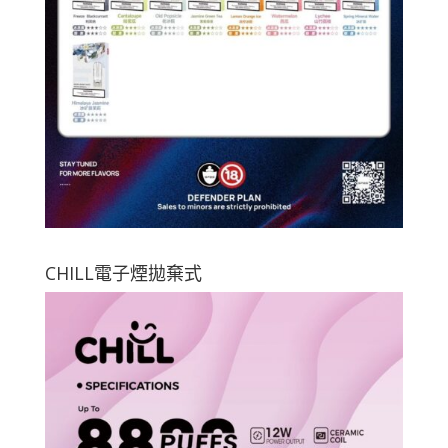
CHILL電子煙拋棄式