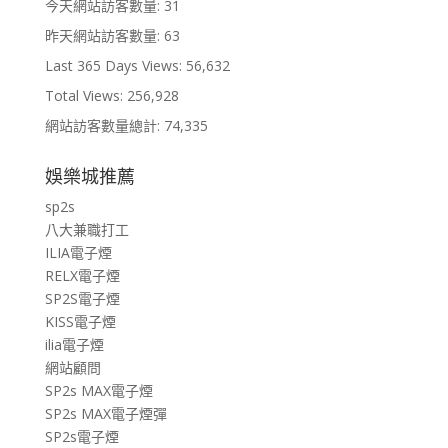
今天網站訪客數量:
31
昨天網站訪客數量:
63
Last 365 Days Views:
56,632
Total Views:
256,928
網站訪客數量總計:
74,335
娛樂城推薦
sp2s
八大兼職打工
ILIA電子煙
RELX電子煙
SP2S電子煙
KISS電子煙
ilia電子煙
網站顧問
SP2s MAX電子煙
SP2s MAX電子煙彈
SP2s電子煙