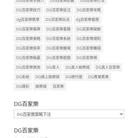
DG百家樂幸運六
DG百家樂必贏
DG百家樂打法
DG百家樂技巧
DG百家樂投注
DG百家樂攻略
dg百家樂教學
DG百家樂玩法
dg百家樂看燈
DG百家樂看牌
DG百家樂看路
DG百家樂破解
DG百家樂策略
DG百家樂系統
DG百家樂規則
DG百家樂賠率
DG百家樂賭場
DG百家樂賺錢
DG百家樂輸贏
DG百家樂遊戲
DG百家樂預
DG百家樂預測
DG真人
DG真人娛樂城
DG真人百家樂
DG系統
DG線上娛樂城
DG總代理
DG賓果賓果
DG運彩
娛樂城
百家樂
DG百家樂
DG
百
家
DG百家樂
樂