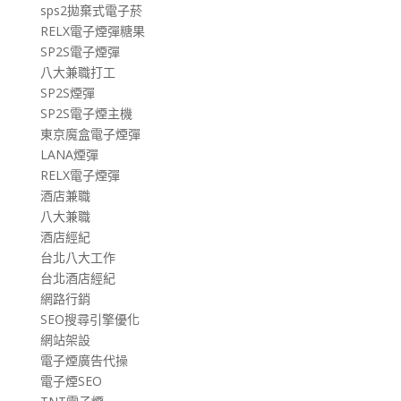
sps2拋棄式電子菸
RELX電子煙彈糖果
SP2S電子煙彈
八大兼職打工
SP2S煙彈
SP2S電子煙主機
東京魔盒電子煙彈
LANA煙彈
RELX電子煙彈
酒店兼職
八大兼職
酒店經紀
台北八大工作
台北酒店經紀
網路行銷
SEO搜尋引擎優化
網站架設
電子煙廣告代操
電子煙SEO