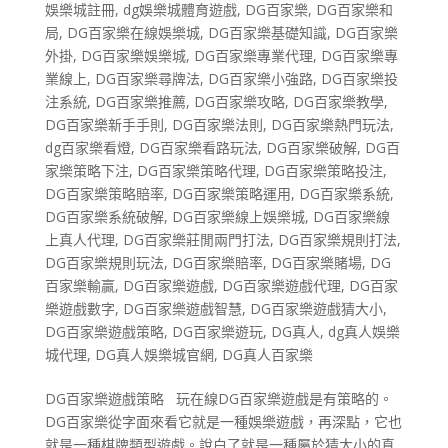
娛樂城註冊
,
dg娛樂城體育遊戲
,
DG百家樂
,
DG百家樂和
局
,
DG百家樂在線娛樂城
,
DG百家樂基礎知識
,
DG百家樂
外掛
,
DG百家樂娛樂城
,
DG百家樂專業代理
,
DG百家樂專
業線上
,
DG百家樂尋牌法
,
DG百家樂小強路
,
DG百家樂投
注系統
,
DG百家樂推薦
,
DG百家樂攻略
,
DG百家樂教學
,
DG百家樂新手手則
,
DG百家樂法則
,
DG百家樂熱門玩法
,
dg百家樂看燈
,
DG百家樂看路玩法
,
DG百家樂破解
,
DG百
家樂策略下注
,
DG百家樂策略代理
,
DG百家樂策略投注
,
DG百家樂策略賠率
,
DG百家樂策略運用
,
DG百家樂系統
,
DG百家樂系統破解
,
DG百家樂線上娛樂城
,
DG百家樂線
上真人代理
,
DG百家樂莊閒兩門打法
,
DG百家樂規則打法
,
DG百家樂規則玩法
,
DG百家樂賠率
,
DG百家樂賭場
,
DG
百家樂輸贏
,
DG百家樂遊戲
,
DG百家樂遊戲代理
,
DG百家
樂遊戲數字
,
DG百家樂遊戲智慧
,
DG百家樂遊戲猜大小
,
DG百家樂遊戲策略
,
DG百家樂遊玩
,
DG真人
,
dg真人娛樂
城代理
,
DG真人娛樂城官網
,
DG真人百家樂
DG百家樂遊戲策略 玩在線DG百家樂遊戲是有策略的。
DG百家樂從字面來看它就是一種娛樂遊戲，再深點，它也
就是一種棋牌類型遊戲。說白了就是一種屬於猜大小的真