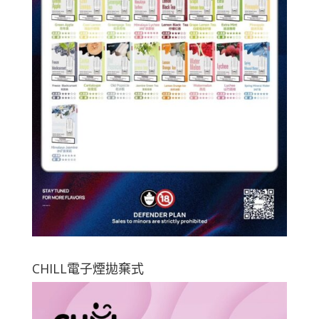
CHILL電子煙拋棄式