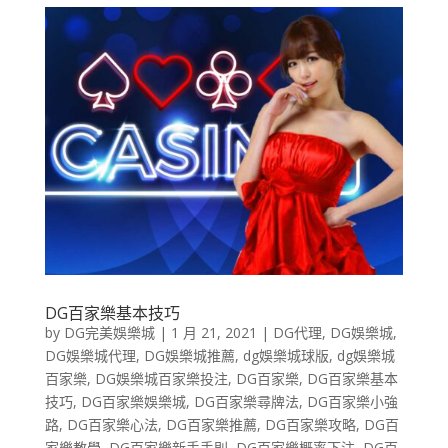
DG百家樂基本技巧
by
DG完美娛樂城
|
1 月 21, 2021
|
DG代理
,
DG娛樂城
,
DG娛樂城代理
,
DG娛樂城推薦
,
dg娛樂城球版
,
dg娛樂城
百家樂
,
DG娛樂城百家樂投注
,
DG百家樂
,
DG百家樂基本
技巧
,
DG百家樂娛樂城
,
DG百家樂尋牌法
,
DG百家樂小強
路
,
DG百家樂心法
,
DG百家樂推薦
,
DG百家樂攻略
,
DG百
家樂教學
,
DG百家樂新手手則
,
DG百家樂概率下注
,
DG百