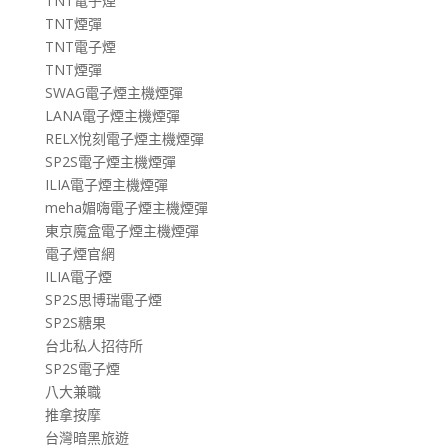
TNT電子煙
TNT煙彈
TNT電子煙
TNT煙彈
SWAG電子煙主機煙彈
LANA電子煙主機煙彈
RELX悅刻電子煙主機煙彈
SP2S電子煙主機煙彈
ILIA電子煙主機煙彈
meha媚嗨電子煙主機煙彈
東京魔盒電子煙主機煙彈
電子煙官網
ILIA電子煙
SP2S思博瑞電子煙
SP2S糖果
台北私人招待所
SP2S電子煙
八大兼職
推拿按摩
台灣暗黑旅遊