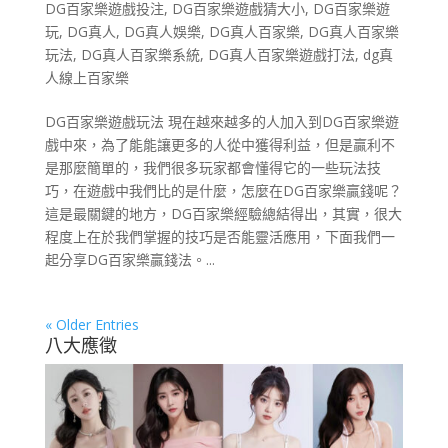
DG百家樂遊戲投注
,
DG百家樂遊戲猜大小
,
DG百家樂遊
玩
,
DG真人
,
DG真人娛樂
,
DG真人百家樂
,
DG真人百家樂
玩法
,
DG真人百家樂系統
,
DG真人百家樂遊戲打法
,
dg真
人線上百家樂
DG百家樂遊戲玩法 現在越來越多的人加入到DG百家樂遊
戲中來，為了能能讓更多的人從中獲得利益，但是贏利不
是那麼簡單的，我們很多玩家都會懂得它的一些玩法技
巧，在遊戲中我們比的是什麼，怎麼在DG百家樂贏錢呢？
這是最關鍵的地方，DG百家樂經驗總結得出，其實，很大
程度上在於我們掌握的技巧是否能靈活應用，下面我們一
起分享DG百家樂贏錢法。...
« Older Entries
八大應徵