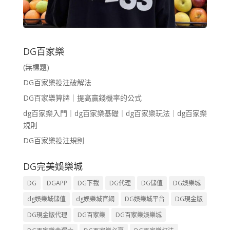
DG百家樂
(無標題)
DG百家樂投注破解法
DG百家樂算牌｜提高贏錢機率的公式
dg百家樂入門｜dg百家樂基礎｜dg百家樂玩法｜dg百家樂
規則
DG百家樂投注規則
DG完美娛樂城
DG
DGAPP
DG下載
DG代理
DG儲值
DG娛樂城
dg娛樂城儲值
dg娛樂城官網
DG娛樂城平台
DG現金版
DG現金版代理
DG百家樂
DG百家樂娛樂城