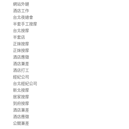
網站外鏈
酒店工作
台北夜總會
半套手工按摩
台北按摩
半套店
正妹按摩
正妹按摩
酒店應徵
酒店兼差
酒店打工
經紀公司
台北經紀公司
新北按摩
居家按摩
到府按摩
酒店兼差
酒店應徵
公關兼差