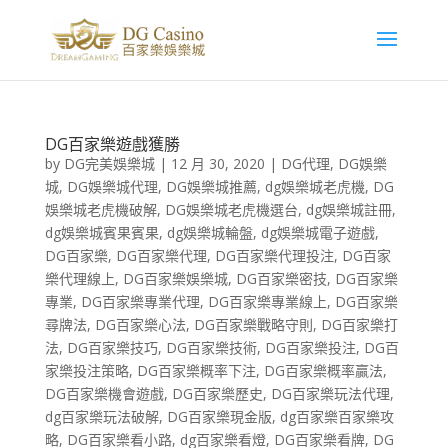
DG百家樂遊戲獲勝
by
DG完美娛樂城
|
12 月 30, 2020
|
DG代理
,
DG娛樂
城
,
DG娛樂城代理
,
DG娛樂城推薦
,
dg娛樂城老虎機
,
DG
娛樂城老虎機破解
,
DG娛樂城老虎機選台
,
dg娛樂城註冊
,
dg娛樂城賓果賓果
,
dg娛樂城輪盤
,
dg娛樂城電子遊戲
,
DG百家樂
,
DG百家樂代理
,
DG百家樂代理投注
,
DG百家
樂代理線上
,
DG百家樂娛樂城
,
DG百家樂密技
,
DG百家樂
專業
,
DG百家樂專業代理
,
DG百家樂專業線上
,
DG百家樂
尋牌法
,
DG百家樂心法
,
DG百家樂戰略守則
,
DG百家樂打
法
,
DG百家樂技巧
,
DG百家樂技術
,
DG百家樂投注
,
DG百
家樂投注策略
,
DG百家樂概率下注
,
DG百家樂概率贏法
,
DG百家樂機會遊戲
,
DG百家樂歷史
,
DG百家樂玩法代理
,
dg百家樂玩法破解
,
DG百家樂現金版
,
dg百家樂百家樂攻
略
,
DG百家樂看小路
,
dg百家樂看燈
,
DG百家樂看牌
,
DG