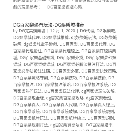
的經驗總結出一些下注方法原則，僅供喜歡玩DG百家樂遊
戲的玩家參考： DG百家樂遊戲心態...
DG百家樂熱門玩法-DG娛樂城推薦
by
DG完美娛樂城
|
12 月 1, 2020
|
DG代理
,
DG娛樂城
,
DG娛樂城代理
,
DG娛樂城推薦
,
dg娛樂城玩法
,
DG娛樂城
破解
,
dg娛樂城電子遊戲
,
DG百家樂
,
DG百家樂代理
,
DG
百家樂代理投注
,
DG百家樂代理線上
,
DG百家樂在線娛樂
城
,
DG百家樂基礎知識
,
DG百家樂外掛
,
DG百家樂夢幻娛
樂城
,
DG百家樂娛樂城
,
DG百家樂必勝法投注打法
,
DG百
家樂必勝法投注注碼
,
DG百家樂必贏
,
DG百家樂快速策略
,
DG百家樂戰略守則
,
DG百家樂技巧
,
DG百家樂技術
,
DG
百家樂投注
,
DG百家樂投注策略
,
DG百家樂投注系統
,
DG
百家樂熱門玩法
,
DG百家樂玩法代理
,
dg百家樂玩法破解
,
DG百家樂現金版
,
dg百家樂百家樂攻略
,
dg百家樂看燈
,
DG百家樂真人
,
DG百家樂真人代理
,
DG百家樂真人線上
,
DG百家樂系統
,
DG百家樂系統破解
,
DG百家樂系統規則
,
DG百家樂紙牌玩法
,
DG百家樂紙牌線上
,
DG百家樂規則
,
DG百家樂規則打法
,
dg百家樂買閒法則
,
DG百家樂賠率
,