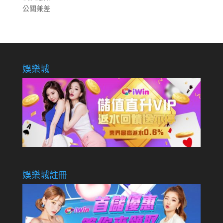
公關兼差
娛樂城
娛樂城註冊