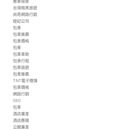
推拿按摩
台灣暗黑旅遊
尚奇網路行銷
經紀公司
包車
包車推薦
包車價格
包車
包車車款
包車行程
包車旅遊
包車推薦
TNT電子煙彈
包車價格
網路行銷
SEO
包車
酒店兼差
酒店應徵
公關兼差