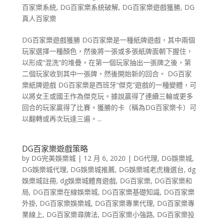
百家樂系統
,
DG百家樂系統破解
,
DG百家樂遊戲獲勝
,
DG
真人百家樂
DG百家樂遊戲獲勝 DG百家樂是一種紙牌遊戲，其中兩個
玩家選擇一種顏色，然後將一張或多張紙牌面朝下握住，
以形成“混洗”的堆疊。在第一個玩家抽出一張牌之後，第
二個玩家收到其中一張牌，然後開始新的回合。 DG百家
樂紙牌遊戲 DG百家樂是西班牙“傑克”遊戲的一種變體，可
以將女王或國王作為傑克玩。據說贏得了連續三輪或更多
回合的玩家贏得了比賽。獲勝的卡（稱為DG百家樂卡）可
以翻轉或再次玩達三遍。...
DG百家樂遊戲策略
by
DG完美娛樂城
|
12 月 6, 2020
|
DG代理
,
DG娛樂城
,
DG娛樂城代理
,
DG娛樂城推薦
,
DG娛樂城老虎機選台
,
dg
娛樂城註冊
,
dg娛樂城體育遊戲
,
DG百家樂
,
DG百家樂和
局
,
DG百家樂在線娛樂城
,
DG百家樂基礎知識
,
DG百家樂
外掛
,
DG百家樂娛樂城
,
DG百家樂專業代理
,
DG百家樂專
業線上
,
DG百家樂尋牌法
,
DG百家樂小強路
,
DG百家樂投