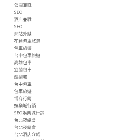
公關兼職
SEO
酒店兼職
SEO
網站外鏈
花蓮包車旅遊
包車旅遊
台中包車旅遊
高雄包車
宜蘭包車
娛樂城
台中包車
包車旅遊
博弈行銷
娛樂城行銷
SEO娛樂城行銷
台北夜總會
台北夜總會
台北酒店介紹