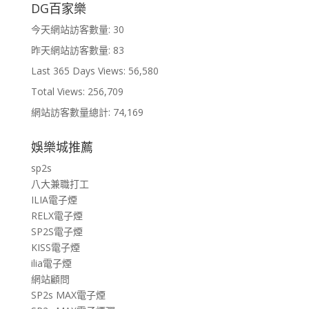
家
DG百家樂
樂
今天網站訪客數量:
30
昨天網站訪客數量:
83
Last 365 Days Views:
56,580
Total Views:
256,709
網站訪客數量總計:
74,169
娛樂城推薦
sp2s
八大兼職打工
ILIA電子煙
RELX電子煙
SP2S電子煙
KISS電子煙
ilia電子煙
網站顧問
SP2s MAX電子煙