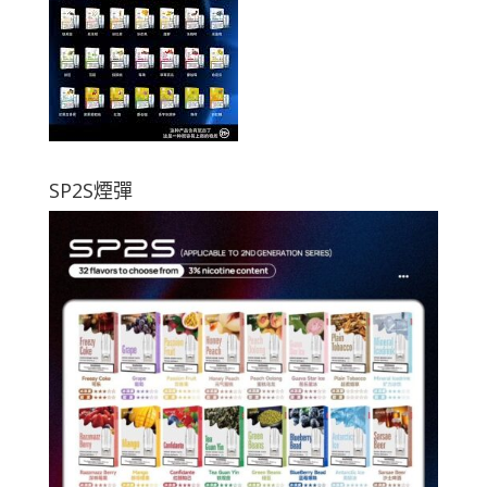
SP2S煙彈