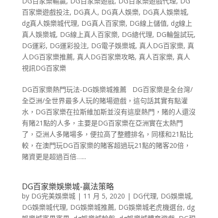
DG百家樂輸贏
,
DG百家樂遊戲
,
DG百家樂遊戲代理
,
DG
百家樂遊戲投注
,
DG真人
,
DG真人娛樂
,
DG真人娛樂城
,
dg真人娛樂城代理
,
DG真人百家樂
,
DG線上儲值
,
dg線上
真人娛樂城
,
DG線上真人百家樂
,
DG總代理
,
DG輪盤試玩
,
DG運彩
,
DG運彩投注
,
DG電子娛樂城
,
真人DG百家樂
,
真
人DG百家樂推薦
,
真人DG百家樂攻略
,
真人百家樂
,
真人
視訊DG百家樂
DG百家樂熱門玩法-DG娛樂城推薦 DG百家樂是全台灣/
全亞洲/全世界最多人玩的賭場遊戲，這句話其實有點灌
水，DG百家樂在拉斯維加斯並沒有這麼熱門，賭的人還沒
有賭21點的人多，主要是DG百家樂在亞洲實在太熱門
了，亞洲人多賭場多，便拉高了整體排名，同樣和21點比
較，在澳門玩DG百家樂的賭客超過玩21點的賭客20倍，
賭資更是超過百倍…...
DG百家樂娛樂城-贏法策略
by
DG完美娛樂城
|
11 月 5, 2020
|
DG代理
,
DG娛樂城
,
DG娛樂城代理
,
DG娛樂城推薦
,
DG娛樂城老虎機選台
,
dg