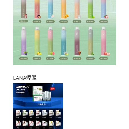
LANA煙彈