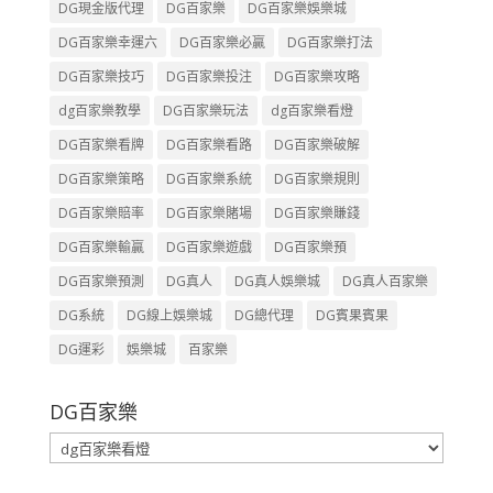
DG現金版代理
DG百家樂
DG百家樂娛樂城
DG百家樂幸運六
DG百家樂必贏
DG百家樂打法
DG百家樂技巧
DG百家樂投注
DG百家樂攻略
dg百家樂教學
DG百家樂玩法
dg百家樂看燈
DG百家樂看牌
DG百家樂看路
DG百家樂破解
DG百家樂策略
DG百家樂系統
DG百家樂規則
DG百家樂賠率
DG百家樂賭場
DG百家樂賺錢
DG百家樂輸贏
DG百家樂遊戲
DG百家樂預
DG百家樂預測
DG真人
DG真人娛樂城
DG真人百家樂
DG系統
DG線上娛樂城
DG總代理
DG賓果賓果
DG運彩
娛樂城
百家樂
DG百家樂
DG
百