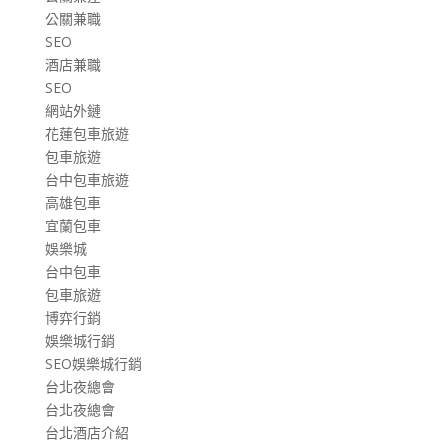
公關兼職
SEO
酒店兼職
SEO
網站外鏈
花蓮包車旅遊
包車旅遊
台中包車旅遊
高雄包車
宜蘭包車
娛樂城
台中包車
包車旅遊
博弈行銷
娛樂城行銷
SEO娛樂城行銷
台北夜總會
台北夜總會
台北酒店介紹