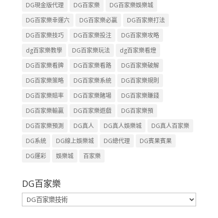
DG現金版代理
DG百家樂
DG百家樂娛樂城
DG百家樂幸運六
DG百家樂必贏
DG百家樂打法
DG百家樂技巧
DG百家樂投注
DG百家樂攻略
dg百家樂教學
DG百家樂玩法
dg百家樂看燈
DG百家樂看牌
DG百家樂看路
DG百家樂破解
DG百家樂策略
DG百家樂系統
DG百家樂規則
DG百家樂賠率
DG百家樂賭場
DG百家樂賺錢
DG百家樂輸贏
DG百家樂遊戲
DG百家樂預
DG百家樂預測
DG真人
DG真人娛樂城
DG真人百家樂
DG系統
DG線上娛樂城
DG總代理
DG賓果賓果
DG運彩
娛樂城
百家樂
DG百家樂
DG
百