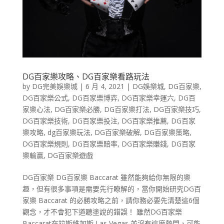
DG百家樂攻略、DG百家樂看路玩法
by
DG完美娛樂城
|
6 月 4, 2021
|
DG娛樂城
,
DG百家樂
,
DG百家樂公式
,
DG百家樂博弈
,
DG百家樂幸運六
,
DG百
家樂心法
,
DG百家樂必勝
,
DG百家樂打法
,
DG百家樂技巧
,
DG百家樂技術
,
DG百家樂投注
,
DG百家樂推薦
,
DG百家
樂攻略
,
dg百家樂玩法
,
DG百家樂破解
,
DG百家樂策略
,
DG百家樂規則
,
DG百家樂賠率
,
DG百家樂賺錢
,
DG百家
樂輸贏
,
DG百家樂遊戲
DG百家樂 DG百家樂 Baccarat 雖然能夠給你無限的樂
趣，但有很多事項是需要先行瞭解的，當你開始研究DG百
家樂 Baccarat 的必勝攻略之前，請你務必要先清楚這6個
觀念，才不會犯下道聽塗說的錯誤！ 雖然DG百家樂
Baccarat在拉斯維加斯 Las Vegas 並沒有這麼熱門，可能