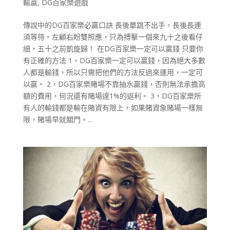
輸贏
,
DG百家樂遊戲
傳說中的DG百家樂必贏口訣 長後單跳不出手，長後長連
須等待。左顧右盼雙照應，只為搏擊一個來九十之後看仔
細，五十之前凱旋歸！ 在DG百家樂一定可以贏錢 只要你
有正確的方法 1，DG百家樂一定可以贏錢，因為絕大多數
人都是輸錢，所以只需把他們的方法反過來運用，一定可
以贏。 2，DG百家樂賭場不靠抽水贏錢，否則無法承擔高
額的費用，何況還有賭場達1%的返利。 3，DG百家樂所
有人的輸錢都是輸在賭資有限上，如果賭資象賭場一樣無
限，賭場早就關門。...