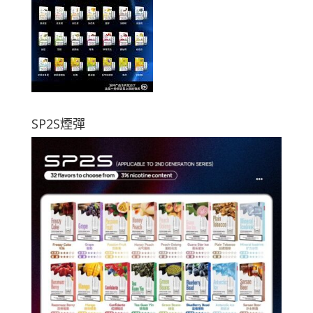
SP2S煙彈