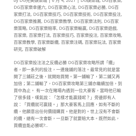
by
DG完美娛樂城
|
6 月 4, 2021
|
DG娛樂城
,
DG百家樂
,
DG百家樂幸運六
,
DG百家樂心法
,
DG百家樂必勝
,
DG百
家樂打法
,
DG百家樂技巧
,
DG百家樂技術
,
DG百家樂投注
,
DG百家樂推薦
,
DG百家樂教學
,
DG百家樂法則
,
DG百家
樂策略
,
DG百家樂賠率
,
DG百家樂輸贏
,
DG百家樂遊戲
,
百家樂
,
百家樂打法
,
百家樂技巧
,
百家樂投注
,
百家樂攻略
,
百家樂教學
,
百家樂斷纜
,
百家樂注碼
,
百家樂玩法
,
百家樂
研究
,
百家樂破解
DG百家樂投注法之反纜必勝 DG百家樂攻略所謂「纜」
者，即一系列的投注，一連幾鋪的落注。最常見的就是當
開了三鋪莊之後，就開始買閒。第一鋪輸了，第二鋪又再
加倍；第二鋪輸了，DG百家樂攻略第三鋪亦繼續加倍，到
買中為止。 有一次在賭場內遇到一位大豪客，當時他已輸
了很多錢，嘆氣說：「怎樣才能贏錢呢？」旁邊即有人
說：「買纜就可贏錢。」那大豪客馬上回應，如有不斷的
纜，他願意出任何價錢購買。他是對的。世上沒有不會斷
的纜，總有一次會斷，一旦斷了就要賠大本。既然如此，
買纜豈能必勝呢?...