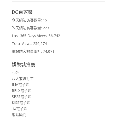
百
家
DG百家樂
樂
今天網站訪客數量:
15
昨天網站訪客數量:
223
Last 365 Days Views:
56,742
Total Views:
256,574
網站訪客數量總計:
74,071
娛樂城推薦
sp2s
八大兼職打工
ILIA電子煙
RELX電子煙
SP2S電子煙
KISS電子煙
ilia電子煙
網站顧問