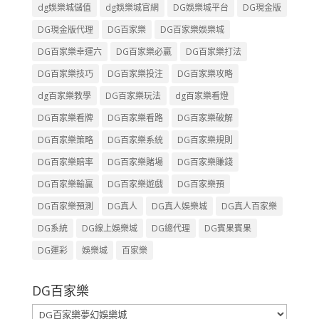
dg娛樂城儲值
dg娛樂城官網
DG娛樂城平台
DG現金版
DG現金版代理
DG百家樂
DG百家樂娛樂城
DG百家樂幸運六
DG百家樂必贏
DG百家樂打法
DG百家樂技巧
DG百家樂投注
DG百家樂攻略
dg百家樂教學
DG百家樂玩法
dg百家樂看燈
DG百家樂看牌
DG百家樂看路
DG百家樂破解
DG百家樂策略
DG百家樂系統
DG百家樂規則
DG百家樂賠率
DG百家樂賭場
DG百家樂賺錢
DG百家樂輸贏
DG百家樂遊戲
DG百家樂預
DG百家樂預測
DG真人
DG真人娛樂城
DG真人百家樂
DG系統
DG線上娛樂城
DG總代理
DG賓果賓果
DG運彩
娛樂城
百家樂
DG百家樂
DG