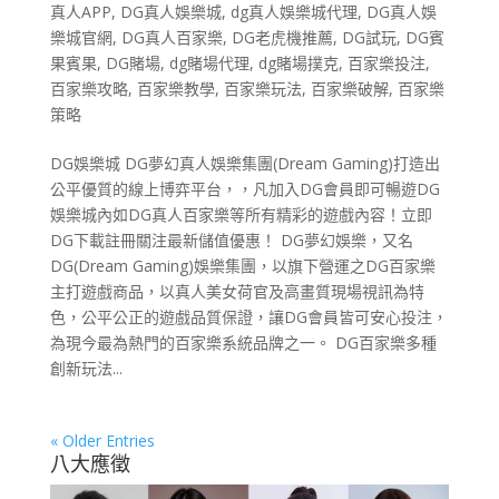
真人APP
,
DG真人娛樂城
,
dg真人娛樂城代理
,
DG真人娛
樂城官網
,
DG真人百家樂
,
DG老虎機推薦
,
DG試玩
,
DG賓
果賓果
,
DG賭場
,
dg賭場代理
,
dg賭場撲克
,
百家樂投注
,
百家樂攻略
,
百家樂教學
,
百家樂玩法
,
百家樂破解
,
百家樂
策略
DG娛樂城 DG夢幻真人娛樂集團(Dream Gaming)打造出
公平優質的線上博弈平台，，凡加入DG會員即可暢遊DG
娛樂城內如DG真人百家樂等所有精彩的遊戲內容！立即
DG下載註冊關注最新儲值優惠！ DG夢幻娛樂，又名
DG(Dream Gaming)娛樂集團，以旗下營運之DG百家樂
主打遊戲商品，以真人美女荷官及高畫質現場視訊為特
色，公平公正的遊戲品質保證，讓DG會員皆可安心投注，
為現今最為熱門的百家樂系統品牌之一。 DG百家樂多種
創新玩法...
« Older Entries
八大應徵