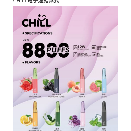
CHILL電子煙拋棄式