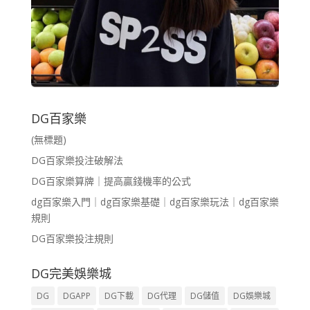
DG百家樂
(無標題)
DG百家樂投注破解法
DG百家樂算牌｜提高贏錢機率的公式
dg百家樂入門｜dg百家樂基礎｜dg百家樂玩法｜dg百家樂
規則
DG百家樂投注規則
DG完美娛樂城
DG
DGAPP
DG下載
DG代理
DG儲值
DG娛樂城