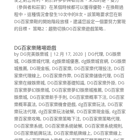
（參與者和莊家）在某個時候都可以獲得優勢。在換鞋過
程中，這種情況會發生10次中的8次。該策略要求您在新
DG百家樂鞋的開始階段放樣，建議您設定一個要努力實現
的目標。 策略2：趨勢切換DG百家樂遊戲策略...
DG百家樂賭場遊戲
by
DG完美娛樂城
|
12 月 17, 2020
|
DG代理
,
DG娛樂
城
,
DG娛樂城代理
,
dg娛樂城優惠
,
dg娛樂城官網
,
DG娛樂
城推薦
,
DG現金板
,
DG百家樂
,
DG百家樂代理投注
,
DG百
家樂代理線上
,
DG百家樂作弊
,
DG百家樂儲值代理
,
DG百
家樂在線娛樂城
,
DG百家樂基礎知識
,
DG百家樂外掛
,
DG
百家樂夢幻娛樂城
,
DG百家樂夢幻娛樂城推薦
,
DG百家樂
娛樂城
,
DG百家樂新手手則
,
DG百家樂概率下注
,
DG百家
樂概率贏法
,
DG百家樂機會遊戲
,
dg百家樂玩法
,
DG百家
樂玩法代理
,
dg百家樂玩法破解
,
DG百家樂現金版
,
dg百家
樂百家樂攻略
,
DG百家樂策略下注
,
DG百家樂策略代理
,
DG百家樂系統
,
DG百家樂系統破解
,
DG百家樂系統規則
,
DG百家樂紙牌玩法
,
DG百家樂紙牌線上
,
DG百家樂線上