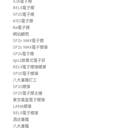
ILIA電子煙
RELX電子煙
SP2S電子煙
KISS電子煙
ilia電子煙
網站顧問
SP2s MAX電子煙
SP2s MAX電子煙彈
SP2s電子煙
sps2拋棄式電子菸
RELX電子煙彈糖果
SP2S電子煙彈
八大兼職打工
SP2S煙彈
SP2S電子煙主機
東京魔盒電子煙彈
LANA煙彈
RELX電子煙彈
酒店兼職
八大兼職