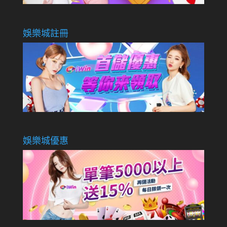
娛樂城註冊
娛樂城優惠