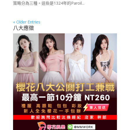
策略分為三種。這些是1324年的Paroil...
« Older Entries
八大應徵