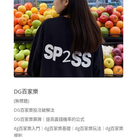
DG百家樂
(無標題)
DG百家樂投注破解法
DG百家樂算牌｜提高贏錢機率的公式
dg百家樂入門｜dg百家樂基礎｜dg百家樂玩法｜dg百家樂
規則