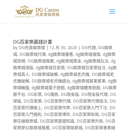
DG百家樂贏錢計畫
by
DG完美娛樂城
|
12 月 30, 2020
|
DG代理
,
DG娛樂
城
,
DG娛樂城代理
,
dg娛樂城優惠
,
dg娛樂城儲值
,
dg娛樂
城官網
,
DG娛樂城推薦
,
dg娛樂城獎金
,
dg娛樂城玩法
,
dg
娛樂城球版
,
dg娛樂城百家樂
,
DG娛樂城百家樂投注
,
dg娛
樂城真人
,
DG娛樂城破解
,
dg娛樂城老虎機
,
DG娛樂城老
虎機破解
,
DG娛樂城老虎機選台
,
dg娛樂城賓果賓果
,
dg娛
樂城輪盤
,
dg娛樂城電子遊戲
,
dg娛樂城體育遊戲
,
DG娛樂
館平台
,
DG彩票
,
DG捕魚
,
DG現金版
,
DG現金版代理
,
DG
球版
,
DG百家樂
,
DG百家樂代理
,
DG百家樂代理投注
,
DG
百家樂代理線上
,
DG百家樂作弊
,
DG百家樂入門下注
,
DG
百家樂入門規則
,
DG百家樂博弈
,
DG百家樂和局
,
DG百家
樂在線娛樂城
,
DG百家樂基礎知識
,
DG百家樂外掛
,
DG百
家樂夢幻娛樂城推薦
,
DG百家樂娛樂城
,
DG百家樂專業線