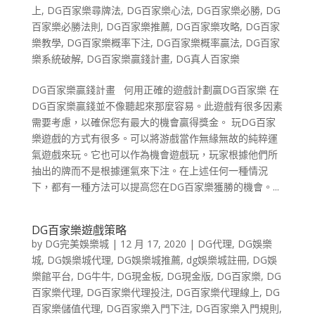
上
,
DG百家樂尋牌法
,
DG百家樂心法
,
DG百家樂必勝
,
DG
百家樂必勝法則
,
DG百家樂推薦
,
DG百家樂攻略
,
DG百家
樂教學
,
DG百家樂概率下注
,
DG百家樂概率贏法
,
DG百家
樂系統破解
,
DG百家樂贏錢計畫
,
DG真人百家樂
DG百家樂贏錢計畫 何用正確的遊戲計劃贏DG百家樂 在
DG百家樂贏錢並不像聽起來那麼容易。此遊戲有很多因素
需要考慮，以確保您有最大的機會贏得獎金。 玩DG百家
樂遊戲的方式有很多。可以將游戲當作無緣無故的純粹運
氣遊戲來玩。它也可以作為機會遊戲玩，玩家根據他們所
抽出的牌而不是根據運氣來下注。在上述任何一種情況
下，都有一種方法可以提高您在DG百家樂獲勝的機會。...
DG百家樂遊戲策略
by
DG完美娛樂城
|
12 月 17, 2020
|
DG代理
,
DG娛樂
城
,
DG娛樂城代理
,
DG娛樂城推薦
,
dg娛樂城註冊
,
DG娛
樂館平台
,
DG牛牛
,
DG現金板
,
DG現金版
,
DG百家樂
,
DG
百家樂代理
,
DG百家樂代理投注
,
DG百家樂代理線上
,
DG
百家樂儲值代理
,
DG百家樂入門下注
,
DG百家樂入門規則
,