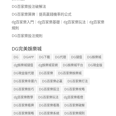
DG百家樂投注破解法
DG百家樂算牌｜提高贏錢機率的公式
dg百家樂入門｜dg百家樂基礎｜dg百家樂玩法｜dg百家樂
規則
DG百家樂投注規則
DG完美娛樂城
DG
DGAPP
DG下載
DG代理
DG儲值
DG娛樂城
dg娛樂城儲值
dg娛樂城官網
DG娛樂城平台
DG現金版
DG現金版代理
DG百家樂
DG百家樂娛樂城
DG百家樂幸運六
DG百家樂必贏
DG百家樂打法
DG百家樂技巧
DG百家樂投注
DG百家樂攻略
dg百家樂教學
DG百家樂玩法
dg百家樂看燈
DG百家樂看牌
DG百家樂看路
DG百家樂破解
DG百家樂策略
DG百家樂系統
DG百家樂規則