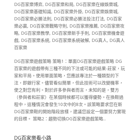
DG百家樂博弈
,
DG百家樂和局
,
DG百家樂在線娛樂城
,
DG百家樂基礎知識
,
DG百家樂外掛
,
DG百家樂娛樂城
,
DG百家樂必勝法則
,
DG百家樂必勝法投注打法
,
DG百家
樂必贏
,
DG百家樂戰略守則
,
DG百家樂推薦
,
DG百家樂攻
略
,
DG百家樂教學
,
DG百家樂新手手則
,
DG百家樂機會遊
戲
,
DG百家樂系統
,
DG百家樂系統破解
,
DG真人
,
DG真人
百家樂
DG百家樂遊戲策略 策略1：單面DG百家樂遊戲策略 DG
百家樂的遊戲帶有三種不同的下注或可能的結果-莊家，玩
家和平局。使用單面策略，您應該專注於一種類型的下
注，即銀行家。儘管看似簡單，但此技術可以改變機率，
使之對您有利。對於許多參與者而言，未知的是，雙方
（參與者和莊家）在某個時候都可以獲得優勢。在換鞋過
程中，這種情況會發生10次中的8次。該策略要求您在新
DG百家樂鞋的開始階段放樣，建議您設定一個要努力實現
的目標。 策略2：趨勢切換DG百家樂遊戲策略...
DG百家樂看小路