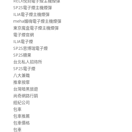
RELX悅刻電子煙主機煙彈
SP2S電子煙主機煙彈
ILIA電子煙主機煙彈
meha媚嗨電子煙主機煙彈
東京魔盒電子煙主機煙彈
電子煙官網
ILIA電子煙
SP2S思博瑞電子煙
SP2S糖果
台北私人招待所
SP2S電子煙
八大兼職
推拿按摩
台灣暗黑旅遊
尚奇網路行銷
經紀公司
包車
包車推薦
包車價格
包車