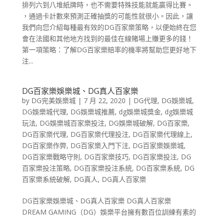
排列六到八堆紙牌時，也不需要特殊技能就能贏得比賽。
，通過卡計數來預測正確抽獎的可能性就很小。因此，讓
我們向您介紹每種最有效的DG百家樂策略，以便始終在您
會在法國和其他地方找到的最佳在線賭場上賺更多的錢！
第一項策略：了解DG百家樂賠率的機率將幫助您更好地下
注...
DG百家樂娛樂城、DG真人百家樂
by
DG完美娛樂城
|
7 月 22, 2020
|
DG代理
,
DG娛樂城
,
DG娛樂城代理
,
DG娛樂城推薦
,
dg娛樂城獎金
,
dg娛樂城
玩法
,
DG娛樂城百家樂投注
,
DG娛樂城破解
,
DG百家樂
,
DG百家樂代理
,
DG百家樂代理投注
,
DG百家樂代理線上
,
DG百家樂作弊
,
DG百家樂入門下注
,
DG百家樂娛樂城
,
DG百家樂戰略守則
,
DG百家樂技巧
,
DG百家樂投注
,
DG
百家樂投注策略
,
DG百家樂投注系統
,
DG百家樂系統
,
DG
百家樂系統破解
,
DG真人
,
DG真人百家樂
DG百家樂娛樂城、DG真人百家樂 DG真人百家樂
DREAM GAMING（DG）娛樂平台擁有數百位訓練有素的