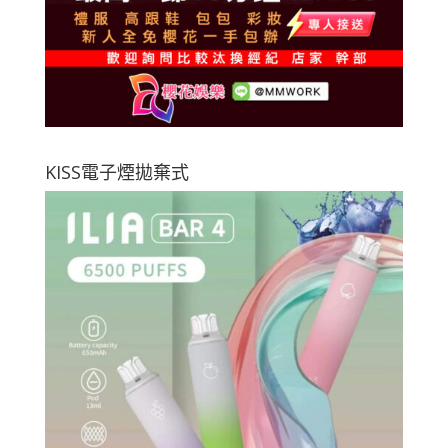
KISS電子煙拋棄式