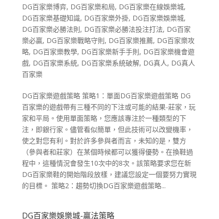
DG百家樂博弈
,
DG百家樂和局
,
DG百家樂在線娛樂城
,
DG百家樂基礎知識
,
DG百家樂外掛
,
DG百家樂娛樂城
,
DG百家樂必勝法則
,
DG百家樂必勝法投注打法
,
DG百家
樂必贏
,
DG百家樂戰略守則
,
DG百家樂推薦
,
DG百家樂攻
略
,
DG百家樂教學
,
DG百家樂新手手則
,
DG百家樂機會遊
戲
,
DG百家樂系統
,
DG百家樂系統破解
,
DG真人
,
DG真人
百家樂
DG百家樂遊戲策略 策略1：單面DG百家樂遊戲策略 DG
百家樂的遊戲帶有三種不同的下注或可能的結果-莊家，玩
家和平局。使用單面策略，您應該專注於一種類型的下
注，即銀行家。儘管看似簡單，但此技術可以改變機率，
使之對您有利。對於許多參與者而言，未知的是，雙方
（參與者和莊家）在某個時候都可以獲得優勢。在換鞋過
程中，這種情況會發生10次中的8次。該策略要求您在新
DG百家樂鞋的開始階段放樣，建議您設定一個要努力實現
的目標。 策略2：趨勢切換DG百家樂遊戲策略...
DG百家樂娛樂城-贏法策略