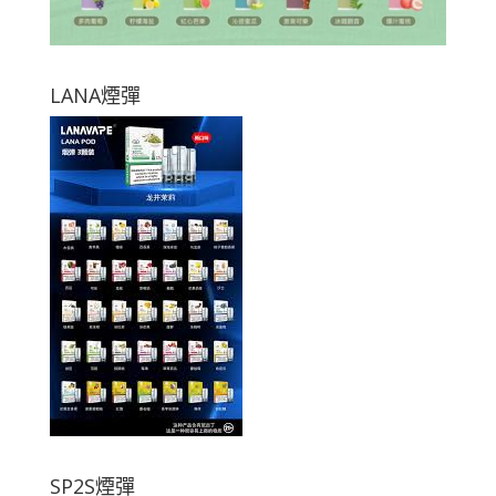
LANA煙彈
SP2S煙彈