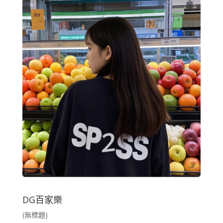
DG百家樂
(無標題)