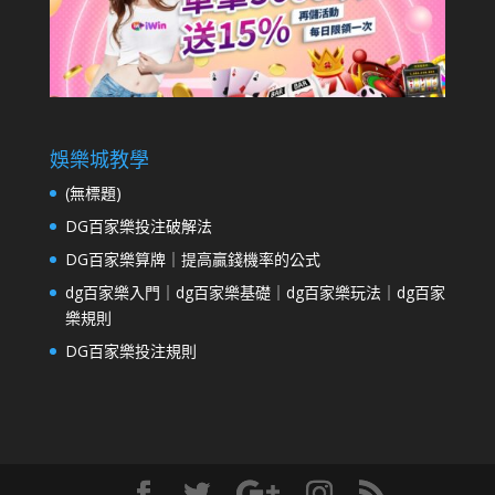
娛樂城教學
(無標題)
DG百家樂投注破解法
DG百家樂算牌｜提高贏錢機率的公式
dg百家樂入門｜dg百家樂基礎｜dg百家樂玩法｜dg百家
樂規則
DG百家樂投注規則