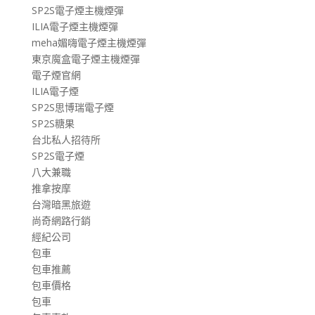
SP2S電子煙主機煙彈
ILIA電子煙主機煙彈
meha媚嗨電子煙主機煙彈
東京魔盒電子煙主機煙彈
電子煙官網
ILIA電子煙
SP2S思博瑞電子煙
SP2S糖果
台北私人招待所
SP2S電子煙
八大兼職
推拿按摩
台灣暗黑旅遊
尚奇網路行銷
經紀公司
包車
包車推薦
包車價格
包車