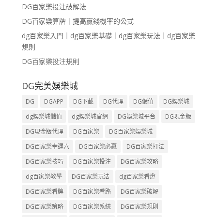
DG百家樂投注破解法
DG百家樂算牌｜提高贏錢機率的公式
dg百家樂入門｜dg百家樂基礎｜dg百家樂玩法｜dg百家樂
規則
DG百家樂投注規則
DG完美娛樂城
DG
DGAPP
DG下載
DG代理
DG儲值
DG娛樂城
dg娛樂城儲值
dg娛樂城官網
DG娛樂城平台
DG現金版
DG現金版代理
DG百家樂
DG百家樂娛樂城
DG百家樂幸運六
DG百家樂必贏
DG百家樂打法
DG百家樂技巧
DG百家樂投注
DG百家樂攻略
dg百家樂教學
DG百家樂玩法
dg百家樂看燈
DG百家樂看牌
DG百家樂看路
DG百家樂破解
DG百家樂策略
DG百家樂系統
DG百家樂規則