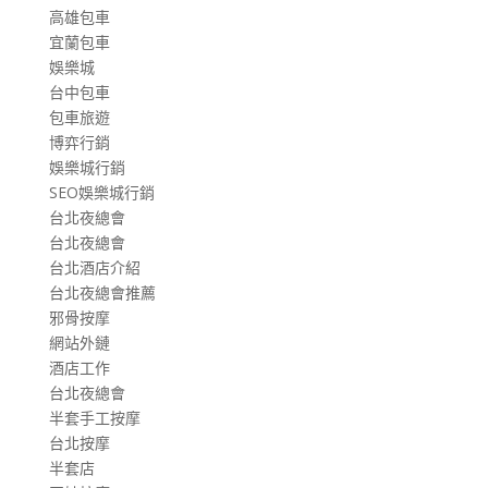
高雄包車
宜蘭包車
娛樂城
台中包車
包車旅遊
博弈行銷
娛樂城行銷
SEO娛樂城行銷
台北夜總會
台北夜總會
台北酒店介紹
台北夜總會推薦
邪骨按摩
網站外鏈
酒店工作
台北夜總會
半套手工按摩
台北按摩
半套店