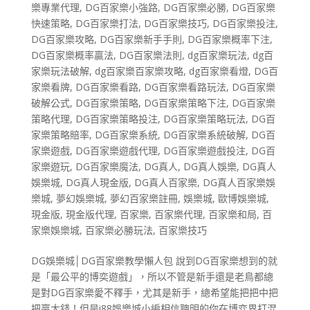
樂專業代理
,
DG百家樂小強路
,
DG百家樂必勝
,
DG百家樂
快速策略
,
DG百家樂打法
,
DG百家樂技巧
,
DG百家樂投注
,
DG百家樂攻略
,
DG百家樂新手手則
,
DG百家樂概率下注
,
DG百家樂概率贏法
,
DG百家樂法則
,
dg百家樂玩法
,
dg百
家樂玩法破解
,
dg百家樂百家樂攻略
,
dg百家樂看燈
,
DG百
家樂看牌
,
DG百家樂看路
,
DG百家樂看路玩法
,
DG百家樂
破解公式
,
DG百家樂策略
,
DG百家樂策略下注
,
DG百家樂
策略代理
,
DG百家樂策略投注
,
DG百家樂策略玩法
,
DG百
家樂策略賠率
,
DG百家樂系統
,
DG百家樂系統破解
,
DG百
家樂遊戲
,
DG百家樂遊戲代理
,
DG百家樂遊戲投注
,
DG百
家樂遊玩
,
DG百家樂魔法
,
DG真人
,
DG真人娛樂
,
DG真人
娛樂城
,
DG真人現金版
,
DG真人百家樂
,
DG真人百家樂娛
樂城
,
夢幻娛樂城
,
夢幻百家樂註冊
,
娛樂城
,
歐博娛樂城
,
現金版
,
現金版代理
,
百家樂
,
百家樂代理
,
百家樂和局
,
百
家樂娛樂城
,
百家樂必勝玩法
,
百家樂技巧
DG娛樂城│DG百家樂教學懶人包 說到DG百家樂想到的就
是「最公平的博奕遊戲」，所以不管是新手還是老鳥都總
是對DG百家樂愛不釋手，尤其是新手，總希望能把把中把
把贏大錢！但是i88娛樂城小編相信聰明的你在博弈界打混