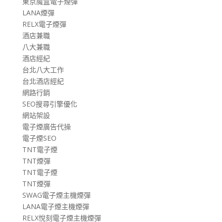
東京魔盒電子煙彈
LANA煙彈
RELX電子煙彈
酒店兼職
八大兼職
酒店經紀
台北八大工作
台北酒店經紀
網路行銷
SEO搜尋引擎優化
網站架設
電子煙廣告代操
電子煙SEO
TNT電子煙
TNT煙彈
TNT電子煙
TNT煙彈
SWAG電子煙主機煙彈
LANA電子煙主機煙彈
RELX悅刻電子煙主機煙彈