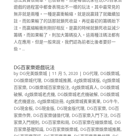
遊戲的過程當中都會表現出不一樣的玩法。其中最常見的
無非就是兩種。一種是贏衝輸縮，就是說贏錢了就繼續加
註，而如果輸了的話那就鎖死收益，再從最初的籌碼始下
注。而贏縮輸衝則剛好相反，是贏的時候就鎖死收益減少
籌碼，而如果輸了，則加大籌碼投入。這兩種注碼法都有
人在應用，但是一般來說，我們認為前者比後者要好一
些。...
DG百家樂遊戲玩法
by
DG完美娛樂城
|
11 月 5, 2020
|
DG代理
,
DG娛樂城
,
DG娛樂城代理
,
DG娛樂城推薦
,
dg娛樂城球版
,
dg娛樂城
百家樂
,
DG娛樂城百家樂投注
,
dg娛樂城真人
,
DG娛樂城
破解
,
dg娛樂城老虎機
,
DG娛樂城老虎機破解
,
DG娛樂城
老虎機選台
,
dg娛樂城註冊
,
dg娛樂城賓果賓果
,
DG牛牛
,
DG現金板
,
DG現金版
,
DG現金版代理
,
DG百家樂
,
DG百
家樂作弊
,
DG百家樂儲值代理
,
DG百家樂入門下注
,
DG百
家樂入門規則
,
DG百家樂和局
,
DG百家樂在線娛樂城
,
DG
百家樂基礎知識
,
DG百家樂娛樂城
,
DG百家樂娛樂城推薦
,