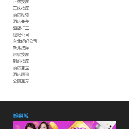
正妹按摩
正妹按摩
酒店應徵
酒店兼差
酒店打工
經紀公司
台北經紀公司
新北按摩
居家按摩
到府按摩
酒店兼差
酒店應徵
公關兼差
娛樂城