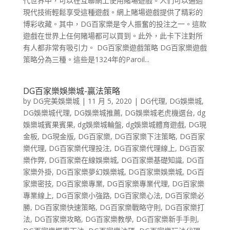
代世界中，可以在互聯網上使用賭場遊戲。人們可以通過
現代技術輕鬆享受這種遊戲。網上賭場遊戲提供了精彩的
博彩收藏。其中，DG百家樂是令人振奮的投注之一。這款
遊戲在世界上任何賭場都可以買到。此外，此卡下注對所
有人都非常有吸引力。 DG百家樂遊戲策略 DG百家樂遊戲
策略分為三種。這些是1324年的Paroil...
DG百家樂娛樂城-贏法策略
by
DG完美娛樂城
|
11 月 5, 2020
|
DG代理
,
DG娛樂城
,
DG娛樂城代理
,
DG娛樂城推薦
,
DG娛樂城老虎機選台
,
dg
娛樂城賓果賓果
,
dg娛樂城輪盤
,
dg娛樂城體育遊戲
,
DG現
金板
,
DG現金版
,
DG百家樂
,
DG百家樂下注策略
,
DG百家
樂代理
,
DG百家樂代理投注
,
DG百家樂代理線上
,
DG百家
樂作弊
,
DG百家樂在線娛樂城
,
DG百家樂基礎知識
,
DG百
家樂外掛
,
DG百家樂夢幻娛樂城
,
DG百家樂娛樂城
,
DG百
家樂密技
,
DG百家樂專業
,
DG百家樂專業代理
,
DG百家樂
專業線上
,
DG百家樂小強路
,
DG百家樂心法
,
DG百家樂必
勝
,
DG百家樂快速策略
,
DG百家樂戰略守則
,
DG百家樂打
法
,
DG百家樂攻略
,
DG百家樂教學
,
DG百家樂新手手則
,