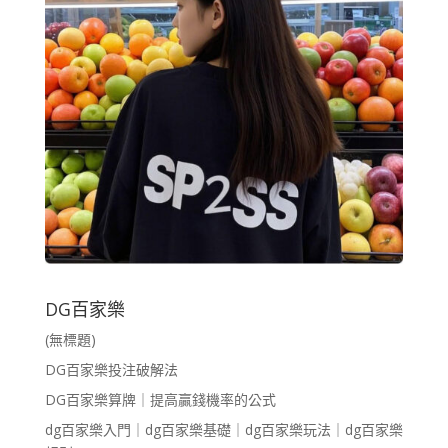
DG百家樂
(無標題)
DG百家樂投注破解法
DG百家樂算牌｜提高贏錢機率的公式
dg百家樂入門｜dg百家樂基礎｜dg百家樂玩法｜dg百家樂