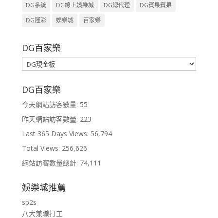
DG系統
DG線上娛樂城
DG總代理
DG賓果賓果
DG運彩
娛樂城
百家樂
DG百家樂
DG
百
家
DG百家樂
樂
今天網站訪客數量:
55
昨天網站訪客數量:
223
Last 365 Days Views:
56,794
Total Views:
256,626
網站訪客數量總計:
74,111
娛樂城推薦
sp2s
八大兼職打工