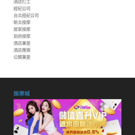
酒店打工
經紀公司
台北經紀公司
新北按摩
居家按摩
到府按摩
酒店兼差
酒店應徵
公關兼差
娛樂城