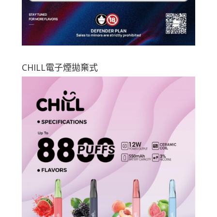
CHILL電子煙拋棄式