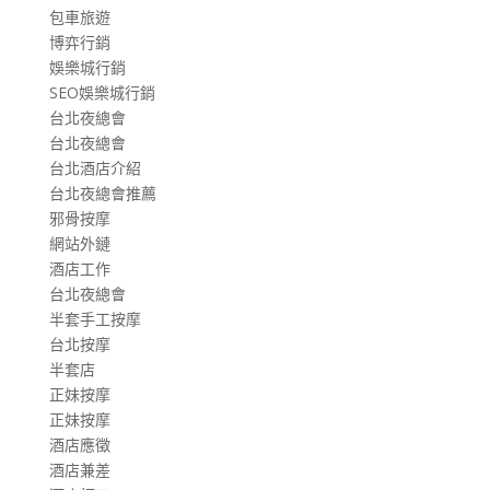
包車旅遊
博弈行銷
娛樂城行銷
SEO娛樂城行銷
台北夜總會
台北夜總會
台北酒店介紹
台北夜總會推薦
邪骨按摩
網站外鏈
酒店工作
台北夜總會
半套手工按摩
台北按摩
半套店
正妹按摩
正妹按摩
酒店應徵
酒店兼差