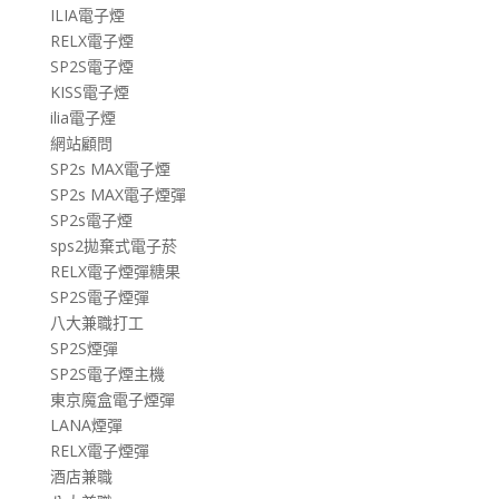
ILIA電子煙
RELX電子煙
SP2S電子煙
KISS電子煙
ilia電子煙
網站顧問
SP2s MAX電子煙
SP2s MAX電子煙彈
SP2s電子煙
sps2拋棄式電子菸
RELX電子煙彈糖果
SP2S電子煙彈
八大兼職打工
SP2S煙彈
SP2S電子煙主機
東京魔盒電子煙彈
LANA煙彈
RELX電子煙彈
酒店兼職