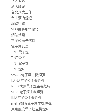
八大兼職
酒店經紀
台北八大工作
台北酒店經紀
網路行銷
SEO搜尋引擎優化
網站架設
電子煙廣告代操
電子煙SEO
TNT電子煙
TNT煙彈
TNT電子煙
TNT煙彈
SWAG電子煙主機煙彈
LANA電子煙主機煙彈
RELX悅刻電子煙主機煙彈
SP2S電子煙主機煙彈
ILIA電子煙主機煙彈
meha媚嗨電子煙主機煙彈
東京魔盒電子煙主機煙彈