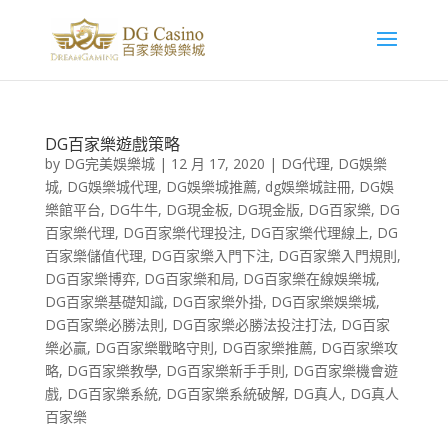
DG百家樂遊戲策略
by
DG完美娛樂城
|
12 月 17, 2020
|
DG代理
,
DG娛樂
城
,
DG娛樂城代理
,
DG娛樂城推薦
,
dg娛樂城註冊
,
DG娛
樂館平台
,
DG牛牛
,
DG現金板
,
DG現金版
,
DG百家樂
,
DG
百家樂代理
,
DG百家樂代理投注
,
DG百家樂代理線上
,
DG
百家樂儲值代理
,
DG百家樂入門下注
,
DG百家樂入門規則
,
DG百家樂博弈
,
DG百家樂和局
,
DG百家樂在線娛樂城
,
DG百家樂基礎知識
,
DG百家樂外掛
,
DG百家樂娛樂城
,
DG百家樂必勝法則
,
DG百家樂必勝法投注打法
,
DG百家
樂必贏
,
DG百家樂戰略守則
,
DG百家樂推薦
,
DG百家樂攻
略
,
DG百家樂教學
,
DG百家樂新手手則
,
DG百家樂機會遊
戲
,
DG百家樂系統
,
DG百家樂系統破解
,
DG真人
,
DG真人
百家樂