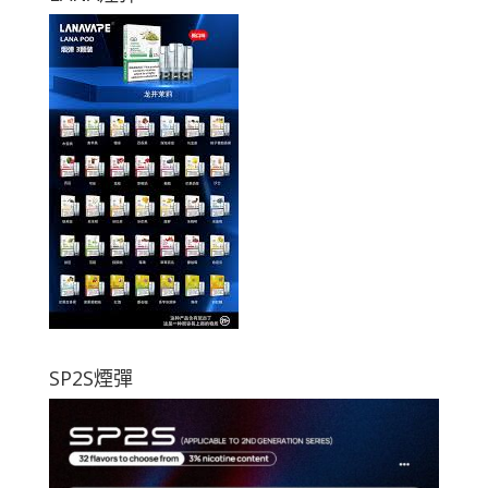
SP2S煙彈