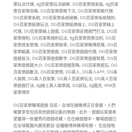
樂玩法代理
,
dg百家樂玩法破解
,
DG百家樂現金版
,
dg百家
樂百家樂攻略
,
DG百家樂策略下注
,
DG百家樂策略代理
,
DG百家樂系統
,
DG百家樂系統破解
,
DG百家樂系統規則
,
DG百家樂紙牌玩法
,
DG百家樂紙牌線上
,
DG百家樂線上
代理
,
DG百家樂線上遊戲
,
DG百家樂莊閒兩門打法
,
DG百
家樂規則
,
DG百家樂規則玩法
,
dg百家樂買閒法則
,
DG百
家樂資金管理
,
DG百家樂賠率
,
DG百家樂賭博原理
,
DG百
家樂輸贏
,
DG百家樂遊戲
,
DG百家樂遊戲代理
,
DG百家樂
遊戲投注
,
DG百家樂遊戲數字
,
DG百家樂遊戲智慧
,
DG百
家樂遊戲猜大小
,
DG百家樂遊戲策略
,
DG百家樂遊玩
,
DG
百家樂銷數法
,
DG百家樂預
,
DG真人
,
DG真人APP
,
DG真
人娛樂
,
DG真人百家樂
,
DG真人百家樂玩法
,
DG真人百家
樂遊戲打法
,
dg線上真人娛樂城
,
DG試玩
,
dg龍虎
,
WM百
家樂博弈
DG百家樂賭場遊戲 目前，全球在線賭博正在發展。人們
需要享受包括其他遊戲功能的樂趣。此外，遊戲玩家還希
望獲得一些優秀的遊戲收藏。在在線遊戲中，賭場遊戲已
在全球範圍內廣受歡迎-這種賭博與賭場有關。 在這個現