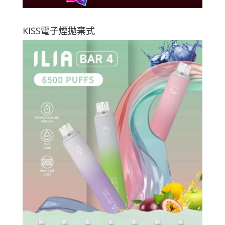
KISS電子煙拋棄式