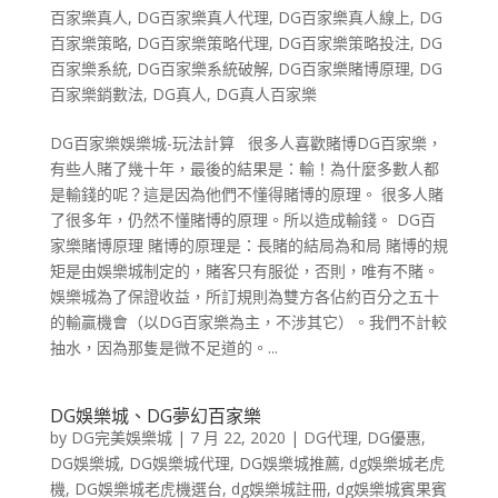
百家樂真人
,
DG百家樂真人代理
,
DG百家樂真人線上
,
DG
百家樂策略
,
DG百家樂策略代理
,
DG百家樂策略投注
,
DG
百家樂系統
,
DG百家樂系統破解
,
DG百家樂賭博原理
,
DG
百家樂銷數法
,
DG真人
,
DG真人百家樂
DG百家樂娛樂城-玩法計算 很多人喜歡賭博DG百家樂，
有些人賭了幾十年，最後的結果是：輸！為什麼多數人都
是輸錢的呢？這是因為他們不懂得賭博的原理。 很多人賭
了很多年，仍然不懂賭博的原理。所以造成輸錢。 DG百
家樂賭博原理 賭博的原理是：長賭的結局為和局 賭博的規
矩是由娛樂城制定的，賭客只有服從，否則，唯有不賭。
娛樂城為了保證收益，所訂規則為雙方各佔約百分之五十
的輸贏機會（以DG百家樂為主，不涉其它）。我們不計較
抽水，因為那隻是微不足道的。...
DG娛樂城、DG夢幻百家樂
by
DG完美娛樂城
|
7 月 22, 2020
|
DG代理
,
DG優惠
,
DG娛樂城
,
DG娛樂城代理
,
DG娛樂城推薦
,
dg娛樂城老虎
機
,
DG娛樂城老虎機選台
,
dg娛樂城註冊
,
dg娛樂城賓果賓