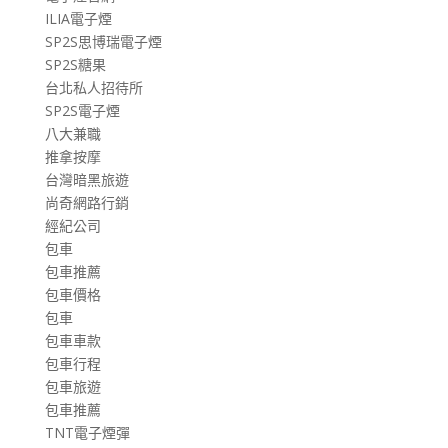
ILIA電子煙
SP2S思博瑞電子煙
SP2S糖果
台北私人招待所
SP2S電子煙
八大兼職
推拿按摩
台灣暗黑旅遊
尚奇網路行銷
經紀公司
包車
包車推薦
包車價格
包車
包車車款
包車行程
包車旅遊
包車推薦
TNT電子煙彈