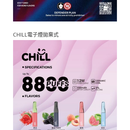
CHILL電子煙拋棄式