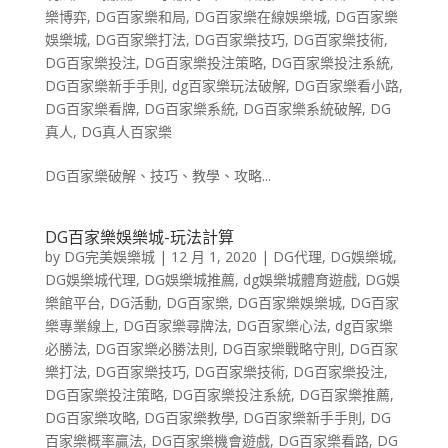
樂博弈
,
DG百家樂和局
,
DG百家樂在線娛樂城
,
DG百家樂
娛樂城
,
DG百家樂打法
,
DG百家樂技巧
,
DG百家樂技術
,
DG百家樂投注
,
DG百家樂投注策略
,
DG百家樂投注系統
,
DG百家樂新手手則
,
dg百家樂玩法破解
,
DG百家樂看小路
,
DG百家樂看牌
,
DG百家樂系統
,
DG百家樂系統破解
,
DG
真人
,
DG真人百家樂
DG百家樂破解、技巧、教學、攻略...
DG百家樂娛樂城-玩法計算
by
DG完美娛樂城
|
12 月 1, 2020
|
DG代理
,
DG娛樂城
,
DG娛樂城代理
,
DG娛樂城推薦
,
dg娛樂城體育遊戲
,
DG娛
樂館平台
,
DG活動
,
DG百家樂
,
DG百家樂娛樂城
,
DG百家
樂專業線上
,
DG百家樂尋牌法
,
DG百家樂心法
,
dg百家樂
必勝法
,
DG百家樂必勝法則
,
DG百家樂戰略守則
,
DG百家
樂打法
,
DG百家樂技巧
,
DG百家樂技術
,
DG百家樂投注
,
DG百家樂投注策略
,
DG百家樂投注系統
,
DG百家樂推薦
,
DG百家樂攻略
,
DG百家樂教學
,
DG百家樂新手手則
,
DG
百家樂概率贏法
,
DG百家樂機會遊戲
,
DG百家樂看路
,
DG