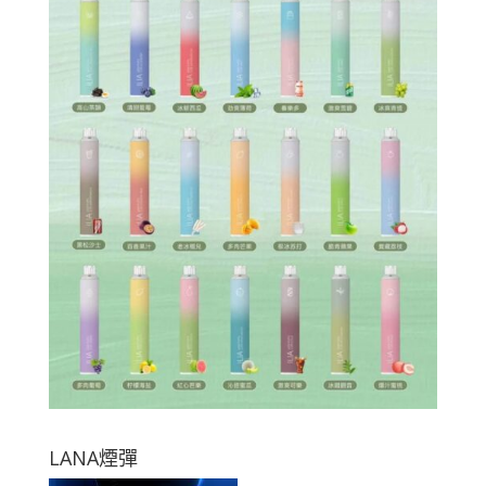
LANA煙彈