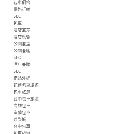
包車價格
網路行銷
SEO
包車
酒店兼差
酒店應徵
公關兼差
公關兼職
SEO
酒店兼職
SEO
網站外鏈
花蓮包車旅遊
包車旅遊
台中包車旅遊
高雄包車
宜蘭包車
娛樂城
台中包車
包車旅遊