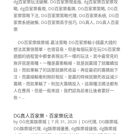
dg百家樂玩法破解
,
DG百家樂現金版
,
dg百家樂百家樂攻
略
,
dg百家樂看燈
,
DG百家樂看牌
,
DG百家樂策略
,
DG百
家樂策略下注
,
DG百家樂策略代理
,
DG百家樂系統
,
DG百
家樂系統破解
,
DG百家樂高手技巧
,
DG真人
,
DG真人百家
樂
DG百家樂娛樂城-贏法策略 DG百家樂輸小錢贏大錢的
想法其實很簡單，也很容易。但是每個玩家在玩DG百家樂
遊戲的過程當中都會表現出不一樣的玩法。其中最常見的
無非就是兩種。一種是贏衝輸縮，就是說贏錢了就繼續加
註，而如果輸了的話那就鎖死收益，再從最初的籌碼始下
注。而贏縮輸衝則剛好相反，是贏的時候就鎖死收益減少
籌碼，而如果輸了，則加大籌碼投入。這兩種注碼法都有
人在應用，但是一般來說，我們認為前者比後者要好一
些。...
DG真人百家樂、百家樂玩法
by
DG完美娛樂城
|
7 月 31, 2020
|
DG代理
,
DG娛樂城
,
DG娛樂城代理
,
dg娛樂城優惠
,
dg娛樂城儲值
,
dg娛樂城