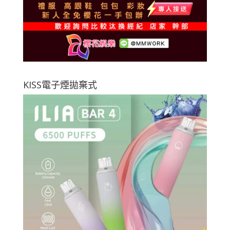
KISS電子煙拋棄式