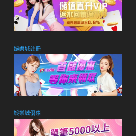
娛樂城註冊
娛樂城優惠