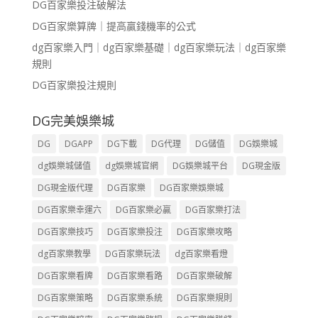
DG百家樂投注破解法
DG百家樂算牌｜提高贏錢機率的公式
dg百家樂入門｜dg百家樂基礎｜dg百家樂玩法｜dg百家樂
規則
DG百家樂投注規則
DG完美娛樂城
DG
DGAPP
DG下載
DG代理
DG儲值
DG娛樂城
dg娛樂城儲值
dg娛樂城官網
DG娛樂城平台
DG現金版
DG現金版代理
DG百家樂
DG百家樂娛樂城
DG百家樂幸運六
DG百家樂必贏
DG百家樂打法
DG百家樂技巧
DG百家樂投注
DG百家樂攻略
dg百家樂教學
DG百家樂玩法
dg百家樂看燈
DG百家樂看牌
DG百家樂看路
DG百家樂破解
DG百家樂策略
DG百家樂系統
DG百家樂規則