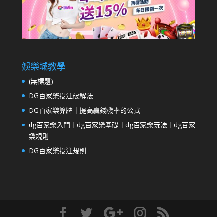
娛樂城教學
(無標題)
DG百家樂投注破解法
DG百家樂算牌｜提高贏錢機率的公式
dg百家樂入門｜dg百家樂基礎｜dg百家樂玩法｜dg百家
樂規則
DG百家樂投注規則