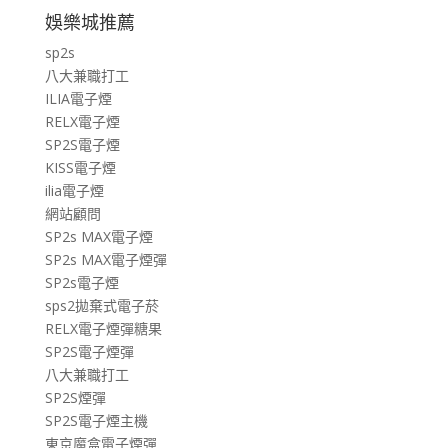
娛樂城推薦
sp2s
八大兼職打工
ILIA電子煙
RELX電子煙
SP2S電子煙
KISS電子煙
ilia電子煙
網站顧問
SP2s MAX電子煙
SP2s MAX電子煙彈
SP2s電子煙
sps2拋棄式電子菸
RELX電子煙彈糖果
SP2S電子煙彈
八大兼職打工
SP2S煙彈
SP2S電子煙主機
東京魔盒電子煙彈