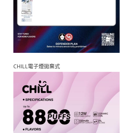
CHILL電子煙拋棄式