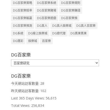
DG百家樂策略
DG百家樂系統
DG百家樂規則
DG百家樂賠率
DG百家樂賭場
DG百家樂賺錢
DG百家樂輸贏
DG百家樂遊戲
DG百家樂預
DG百家樂預測
DG真人
DG真人娛樂城
DG真人百家樂
DG系統
DG線上娛樂城
DG總代理
DG賓果賓果
DG運彩
娛樂城
百家樂
DG百家樂
DG
百
家
DG百家樂
樂
今天網站訪客數量:
28
昨天網站訪客數量:
102
Last 365 Days Views:
56,615
Total Views:
256,834