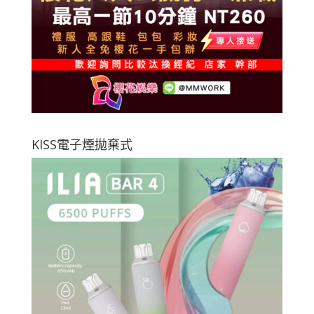
KISS電子煙拋棄式