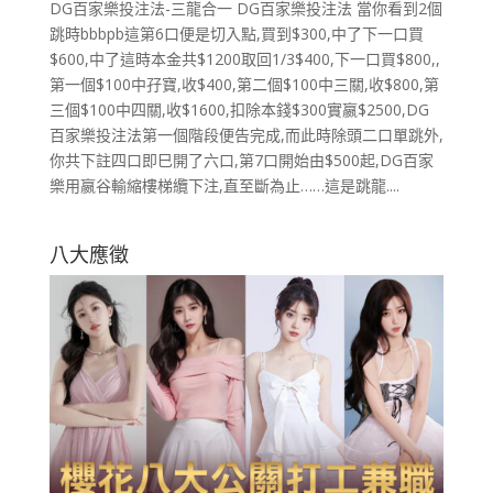
DG百家樂投注法-三龍合一 DG百家樂投注法 當你看到2個
跳時bbbpb這第6口便是切入點,買到$300,中了下一口買
$600,中了這時本金共$1200取回1/3$400,下一口買$800,,
第一個$100中孖寶,收$400,第二個$100中三關,收$800,第
三個$100中四關,收$1600,扣除本錢$300實嬴$2500,DG
百家樂投注法第一個階段便告完成,而此時除頭二口單跳外,
你共下註四口即巳開了六口,第7口開始由$500起,DG百家
樂用嬴谷輸縮樓梯纜下注,直至斷為止……這是跳龍....
八大應徵