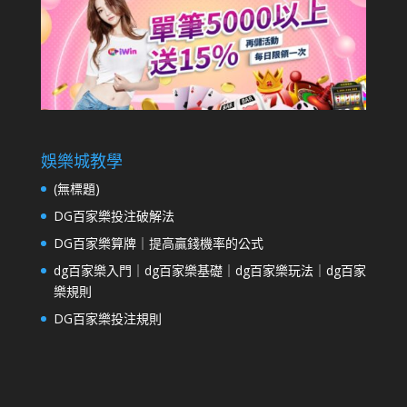
娛樂城教學
(無標題)
DG百家樂投注破解法
DG百家樂算牌｜提高贏錢機率的公式
dg百家樂入門｜dg百家樂基礎｜dg百家樂玩法｜dg百家
樂規則
DG百家樂投注規則