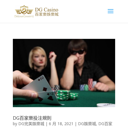
DG百家樂投注規則
by
DG完美娛樂城
|
6 月 18, 2021
|
DG娛樂城
,
DG百家