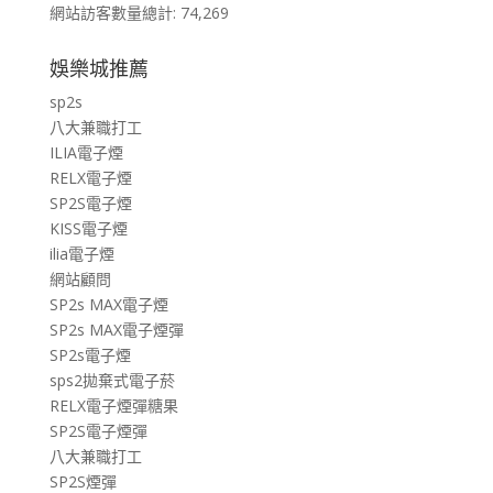
網站訪客數量總計:
74,269
娛樂城推薦
sp2s
八大兼職打工
ILIA電子煙
RELX電子煙
SP2S電子煙
KISS電子煙
ilia電子煙
網站顧問
SP2s MAX電子煙
SP2s MAX電子煙彈
SP2s電子煙
sps2拋棄式電子菸
RELX電子煙彈糖果
SP2S電子煙彈
八大兼職打工
SP2S煙彈