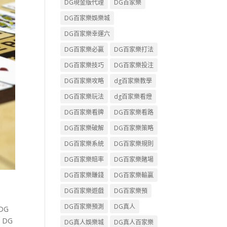
DG現金版代理
DG百家樂
DG百家樂娛樂城
DG百家樂幸運六
DG百家樂必贏
DG百家樂打法
DG百家樂技巧
DG百家樂投注
DG百家樂攻略
dg百家樂教學
DG百家樂玩法
dg百家樂看燈
DG百家樂看牌
DG百家樂看路
DG百家樂破解
DG百家樂策略
DG百家樂系統
DG百家樂規則
DG百家樂賠率
DG百家樂賭場
DG百家樂賺錢
DG百家樂輸贏
DG百家樂遊戲
DG百家樂預
DG百家樂預測
DG真人
DG
,
DG
DG真人娛樂城
DG真人百家樂