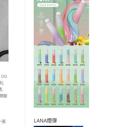
,
DG
則
,
慧
,
樂斷
；
LANA煙彈
一張