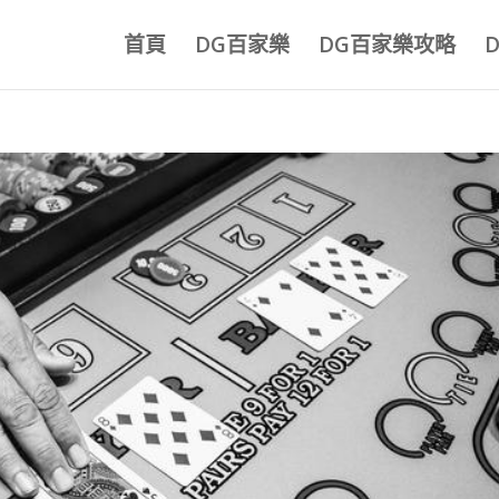
首頁
DG百家樂
DG百家樂攻略