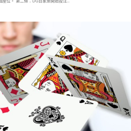
位。 第二條：DG百家樂開始投注...