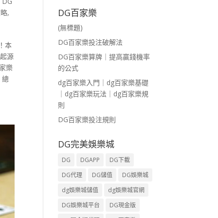
,
DG
DG百家樂
攻略
,
(無標題)
DG百家樂投注破解法
！本
的起源
DG百家樂算牌｜提高贏錢機率
百家樂
的公式
，總
dg百家樂入門｜dg百家樂基礎
｜dg百家樂玩法｜dg百家樂規
則
DG百家樂投注規則
DG完美娛樂城
DG
DGAPP
DG下載
DG代理
DG儲值
DG娛樂城
dg娛樂城儲值
dg娛樂城官網
DG娛樂城平台
DG現金版