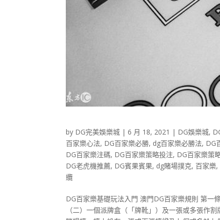
by
DG完美娛樂城
|
6 月 18, 2021
|
DG娛樂城
,
D
百家樂心法
,
DG百家樂必勝
,
dg百家樂必勝法
,
DG
DG百家樂注碼
,
DG百家樂策略投注
,
DG百家樂策
DG老虎機推薦
,
DG賓果賓果
,
dg賭場撲克
,
百家樂
纜
DG百家樂基礎玩法入門 澳門DG百家樂規則 第一
（二）一個派牌盒（「牌靴」）及一張或多張作割牌