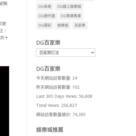
破解
,
DG系統
DG線上娛樂城
DG總代理
DG賓果賓果
家樂
DG運彩
娛樂城
百家樂
位，
 共十
DG百家樂
DG
百
家
DG百家樂
樂
今天網站訪客數量:
24
昨天網站訪客數量:
102
Last 365 Days Views:
56,608
Total Views:
256,827
網站訪客數量總計:
74,265
娛樂城推薦