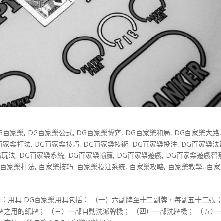
G百家樂
,
DG百家樂公式
,
DG百家樂博弈
,
DG百家樂和局
,
DG百家樂大路
百家樂打法
,
DG百家樂技巧
,
DG百家樂技術
,
DG百家樂投注
,
DG百家樂法
略玩法
,
DG百家樂系統
,
DG百家樂輸贏
,
DG百家樂遊戲
,
DG百家樂遊戲智
,
百家樂打法
,
百家樂技巧
,
百家樂投注系統
,
百家樂攻略
,
百家樂教學
,
百家
條：用具 DG百家樂用具包括： （一）六副牌至十二副牌，每副五十二張
之用的紙牌； （三）一部自動洗派牌機； （四）一部洗牌機； （五）