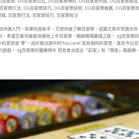
G百家樂
,
DG百家樂公式
,
DG百家樂博弈
,
DG百家樂外掛
,
DG百家樂密技
G百家樂打法
,
DG百家樂技巧
,
DG百家樂技術
,
DG百家樂推薦
,
DG百家樂
樂城
,
百家樂打法
,
百家樂技巧
,
百家樂投注
樂玩法快速入門，如果你是新手，又想快速了解百家樂，這篇文章非常適合你
，希望您看完後能快速地上手百家樂，開啟賭場贏錢之路！ dg百家樂
文中的意思是”零”。由於跟法語中的”baccarat”具有相同的意思，直至今日
遊戲。 dg百家樂的獲勝條件 荷官會派發出「莊家」和「閒家」兩副牌