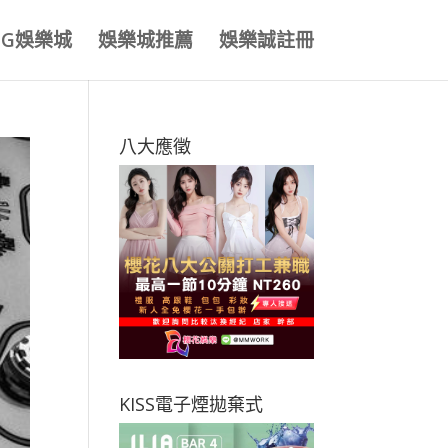
DG娛樂城
娛樂城推薦
娛樂誠註冊
八大應徵
KISS電子煙拋棄式