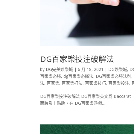
DG百家樂投注破解法
by
DG完美娛樂城
|
6 月 18, 2021
|
DG娛樂城
,
D
百家樂必勝
,
dg百家樂必勝法
,
DG百家樂必勝法則
,
法
,
百家樂
,
百家樂打法
,
百家樂技巧
,
百家樂投注
,
DG百家樂投注破解法 DG百家樂英文爲 Bacca
面牌及十點牌，在 DG百家樂游戲...