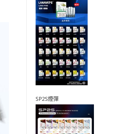
SP2S煙彈