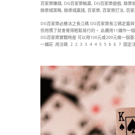
百家樂賺錢
,
DG百家樂輸贏
,
DG百家樂遊戲
,
娛樂
娛樂城策略
,
娛樂城贏錢
,
百家樂
,
百家樂打法
,
百家
DG百家樂必勝法之長江碼 DG百家樂長江碼定義與
但用慣了就會覺得輕鬆易行的。 此纜用11鋪作一
DG百家樂實戰時是 可以用100元或200元做一個基本單
一鋪莊 .用注碼 2 2 3 3 4 4 5 5 6 6 7